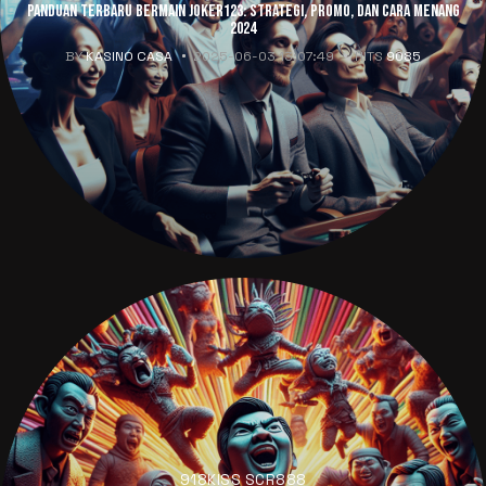
Panduan Terbaru Bermain JOKER123: Strategi, Promo, dan Cara Menang
2024
BY
KASINO CASA
2025-06-03 13:07:49
HITS
9085
918KISS SCR888