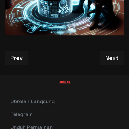
Previous article: Strategi Terbaik Bermain
Next art
Prev
Next
KONTAK
Obrolan Langsung
Telegram
Unduh Permainan