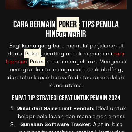
Cara Bermain
Poker
: Tips Pemula
hingga Mahir
Bagi kamu yang baru memulai perjalanan di
dunia
Poker
, penting untuk memahami
cara
bermain
Poker
secara menyeluruh. Mengenali
peringkat kartu, menguasai teknik bluffing,
dan tahu kapan harus fold atau raise adalah
kunci utama.
Empat Tip Strategi Cepat untuk Pemain 2024
Mulai dari Game Limit Rendah:
Ideal untuk
belajar pola lawan dan manajemen emosi.
Gunakan Software Tracker:
Alat ini bisa