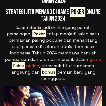
TAHUN 2024
Strategi Jitu Menang di Game
Poker
Online
Tahun 2024
Dalam dunia judi online yang penuh
persaingan,
Poker
tetap menjadi salah satu
permainan paling populer dan menantang
bagi pemain di seluruh dunia, termasuk
Indonesia. Tahun 2024 membawa banyak
pembaruan dan promosi menarik dalam
game
Poker
online
, termasuk fitur turnamen
langsung dan
bonus
pemain baru yang
menggoda.