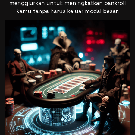
menggiurkan untuk meningkatkan bankroll
kamu tanpa harus keluar modal besar.