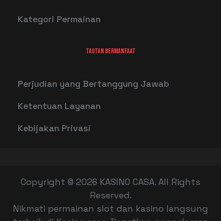
Kategori Permainan
TAUTAN BERMANFAAT
Perjudian yang Bertanggung Jawab
Ketentuan Layanan
Kebijakan Privasi
Copyright © 2026 KASINO CASA. All Rights
Reserved.
Nikmati permainan slot dan kasino langsung