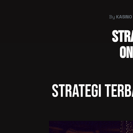
By
KASINO
STR
ON
Strategi Ter