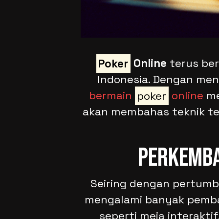
Poker
Online
terus ber
Indonesia. Dengan men
bermain
poker
online
me
akan membahas teknik te
Perkemb
Seiring dengan pertumb
mengalami banyak pembar
seperti meja interakt