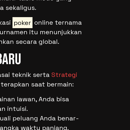
a sekaligus.
kasi
poker
online ternama
 Turnamen itu menunjukkan
nkan secara global.
baru
ai teknik serta
Strategi
 terapkan saat bermain:
inan lawan, Anda bisa
 intuisi.
uali peluang Anda benar-
 jangka waktu panjang.