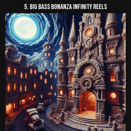
5. Big Bass Bonanza Infinity Reels