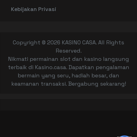
Kebijakan Privasi
Copyright © 2026 KASINO CASA. All Rights
Reserved.
Nikmati permainan slot dan kasino langsung
terbaik di Kasino.casa. Dapatkan pengalaman
bermain yang seru, hadiah besar, dan
keamanan transaksi. Bergabung sekarang!