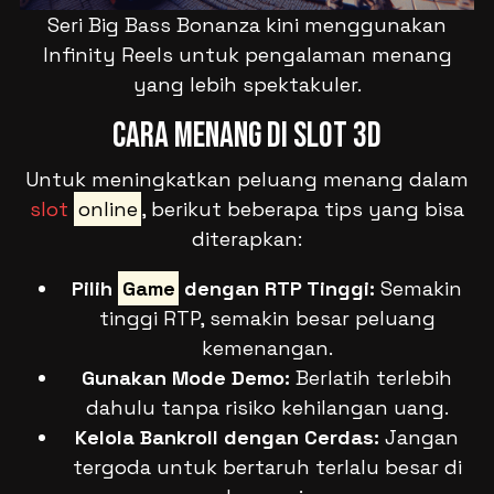
Seri Big Bass Bonanza kini menggunakan
Infinity Reels untuk pengalaman menang
yang lebih spektakuler.
Cara Menang di Slot 3D
Untuk meningkatkan peluang menang dalam
slot
online
, berikut beberapa tips yang bisa
diterapkan:
Pilih
Game
dengan RTP Tinggi:
Semakin
tinggi RTP, semakin besar peluang
kemenangan.
Gunakan Mode Demo:
Berlatih terlebih
dahulu tanpa risiko kehilangan uang.
Kelola Bankroll dengan Cerdas:
Jangan
tergoda untuk bertaruh terlalu besar di