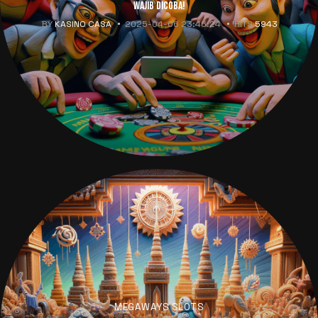
Wajib Dicoba!
BY
KASINO CASA
2025-04-06 23:46:24
HITS
5943
MEGAWAYS SLOTS