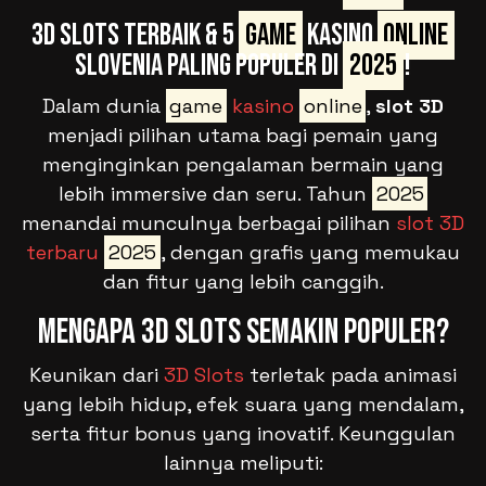
3D Slots Terbaik & 5
Game
Kasino
Online
Slovenia Paling Populer di
2025
!
Dalam dunia
game
kasino
online
,
slot 3D
menjadi pilihan utama bagi pemain yang
menginginkan pengalaman bermain yang
lebih immersive dan seru. Tahun
2025
menandai munculnya berbagai pilihan
slot 3D
terbaru
2025
, dengan grafis yang memukau
dan fitur yang lebih canggih.
Mengapa 3D Slots Semakin Populer?
Keunikan dari
3D Slots
terletak pada animasi
yang lebih hidup, efek suara yang mendalam,
serta fitur bonus yang inovatif. Keunggulan
lainnya meliputi: