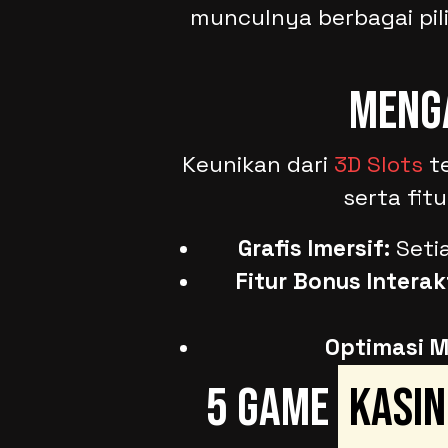
munculnya berbagai pi
Menga
Keunikan dari
3D Slots
te
serta fit
Grafis Imersif:
Setia
Fitur Bonus Interak
Optimasi M
5 Game
Kasin