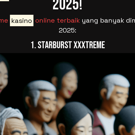
2025!
me
kasino
online terbaik
yang banyak di
2025:
1. Starburst XXXtreme