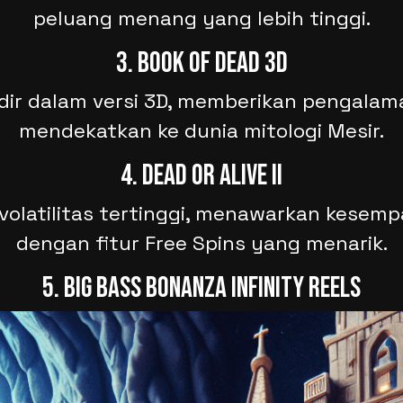
peluang menang yang lebih tinggi.
3. Book of Dead 3D
hadir dalam versi 3D, memberikan pengala
mendekatkan ke dunia mitologi Mesir.
4. Dead or Alive II
 volatilitas tertinggi, menawarkan kese
dengan fitur Free Spins yang menarik.
5. Big Bass Bonanza Infinity Reels