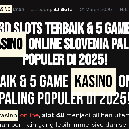
ASINO
CASA
Category:
3D Slots
21 March 2025
Hits
3D SLOTS TERBAIK & 5 GAM
SINO
ONLINE SLOVENIA PAL
POPULER DI 2025!
aik & 5 Game
Kasino
On
Paling Populer di 2025
kasino
online
,
slot 3D
menjadi pilihan uta
n bermain yang lebih immersive dan se