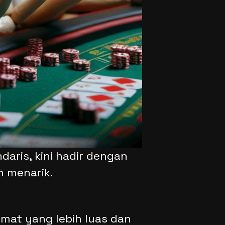
daris, kini hadir dengan
h menarik.
mat yang lebih luas dan