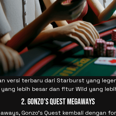
 versi terbaru dari Starburst yang legen
r yang lebih besar dan fitur Wild yang lebi
2. Gonzo’s Quest Megaways
ays, Gonzo’s Quest kembali dengan for