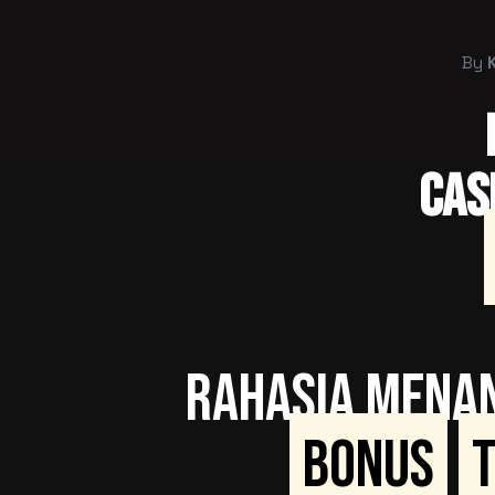
By
CAS
Rahasia Mena
Bonus