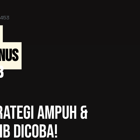
7453
NUS
B
rategi Ampuh &
b Dicoba!