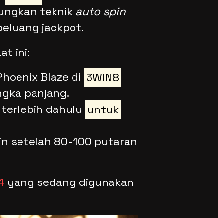
ngkan teknik
auto spin
eluang jackpot.
t ini:
Phoenix Blaze di
3WIN8
gka panjang.
terlebih dahulu
untuk
pin setelah 80-100 putaran
4
yang sedang digunakan