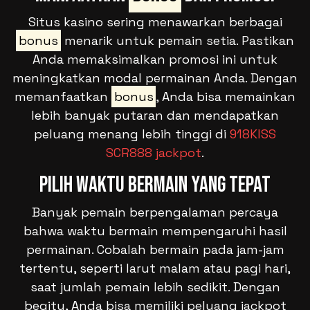
Situs kasino sering menawarkan berbagai
bonus
menarik untuk pemain setia. Pastikan
Anda memaksimalkan promosi ini untuk
meningkatkan modal permainan Anda. Dengan
memanfaatkan
bonus
, Anda bisa memainkan
lebih banyak putaran dan mendapatkan
peluang menang lebih tinggi di
918KISS
SCR888 jackpot
.
Pilih Waktu Bermain yang Tepat
Banyak pemain berpengalaman percaya
bahwa waktu bermain mempengaruhi hasil
permainan. Cobalah bermain pada jam-jam
tertentu, seperti larut malam atau pagi hari,
saat jumlah pemain lebih sedikit. Dengan
begitu, Anda bisa memiliki peluang jackpot