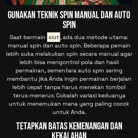
Gunakan Teknik Spin Manual dan Auto
Spin
Saat bermain
slot
, ada dua metode utama:
manual spin dan auto spin. Beberapa pemain
lebih suka melakukan spin secara manual agar
lebih bisa mengontrol pola dan hasil
permainan, sementara auto spin sering
membantu jika Anda ingin permainan berjalan
lebih cepat tanpa harus menekan tombol
terus-menerus. Cobalah variasi keduanya
untuk menemukan mana yang paling cocok
untuk Anda.
Tetapkan Batas Kemenangan dan
Kekalahan