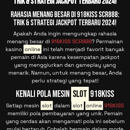
TRIK & STRATEGI JACKPOT TERBARU 2024!
Rahasia Menang Besar di 918KISS SCR888:
Trik & Strategi Jackpot Terbaru 2024!
Apakah Anda ingin mengungkap rahasia
menang besar di
918KISS SCR888
? Permainan
kasino
online
ini telah menjadi favorit banyak
pemain di Asia karena kesempatan jackpot
yang menggiurkan dan gameplay yang
menarik. Namun, untuk menang besar, Anda
perlu strategi yang tepat!
Kenali Pola Mesin
Slot
918KISS
Setiap mesin
slot
dalam
slot
online
918KISS
memiliki pola pembayaran yang unik. Pemain
yang cerdas akan mengamati pola ini sebelum
mulai bertaruh. Cobalah bermain dalam mode