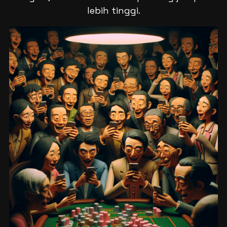
lebih tinggi.