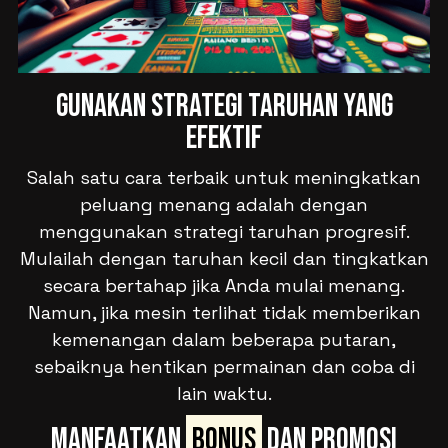
Gunakan Strategi Taruhan yang
Efektif
Salah satu cara terbaik untuk meningkatkan
peluang menang adalah dengan
menggunakan strategi taruhan progresif.
Mulailah dengan taruhan kecil dan tingkatkan
secara bertahap jika Anda mulai menang.
Namun, jika mesin terlihat tidak memberikan
kemenangan dalam beberapa putaran,
sebaiknya hentikan permainan dan coba di
lain waktu.
Manfaatkan
Bonus
dan Promosi