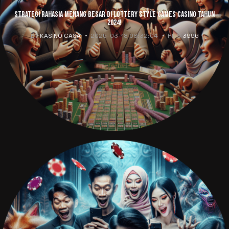
Strategi Rahasia Menang Besar di Lottery Style Games Casino Tahun
2024!
BY
KASINO CASA
2025-03-18 08:32:04
HITS
3996