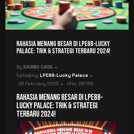
Rahasia Menang Besar di LPE88-Lucky
Palace: Trik & Strategi Terbaru 2024!
By
KASINO CASA
Category:
LPE88-Lucky Palace
25 February 2025
Hits: 26786
Rahasia Menang Besar di LPE88-
Lucky Palace: Trik & Strategi
Terbaru 2024!