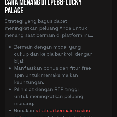
Cara Menang di LPE88-Lucky
Palace
Strategi yang bagus dapat
meningkatkan peluang Anda untuk
menang saat bermain di platform ini.
Berikut adalah beberapa
cara menang
Bermain dengan modal yang
di LPE88
yang bisa Anda coba:
cukup dan kelola bankroll dengan
bijak.
Manfaatkan bonus dan fitur free
spin untuk memaksimalkan
keuntungan.
Pilih slot dengan RTP tinggi
untuk meningkatkan peluang
menang.
Gunakan
strategi bermain casino