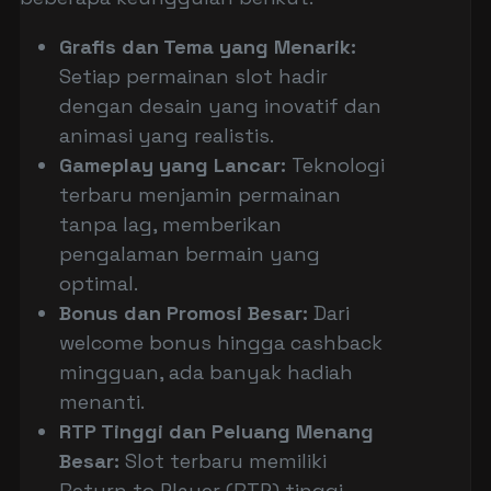
serta RTP tinggi yang menjanjikan
Grafis dan Tema yang Menarik:
kemenangan besar bagi para pemain.
Setiap permainan slot hadir
dengan desain yang inovatif dan
animasi yang realistis.
Gameplay yang Lancar:
Teknologi
terbaru menjamin permainan
tanpa lag, memberikan
pengalaman bermain yang
optimal.
Bonus dan Promosi Besar:
Dari
welcome bonus hingga cashback
mingguan, ada banyak hadiah
menanti.
RTP Tinggi dan Peluang Menang
Besar:
Slot terbaru memiliki
Return to Player (RTP) tinggi,