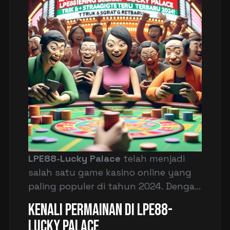
LPE88-Lucky Palace
telah menjadi
salah satu game kasino online yang
paling populer di tahun 2024. Dengan
berbagai pilihan permainan menarik,
Kenali Permainan di LPE88-
bonus menggiurkan, dan peluang
Lucky Palace
jackpot besar, tidak heran banyak