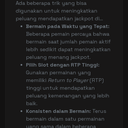
Ada beberapa trik yang bisa
digunakan untuk meningkatkan
peluang mendapatkan jackpot di
LPE88:
Bermain pada Waktu yang Tepat:
Beberapa pemain percaya bahwa
bermain saat jumlah pemain aktif
lebih sedikit dapat meningkatkan
peluang menang jackpot.
Pilih Slot dengan RTP Tinggi:
Gunakan permainan yang
memiliki
Return to Player
(RTP)
tinggi untuk mendapatkan
peluang kemenangan yang lebih
baik.
Konsisten dalam Bermain:
Terus
bermain dalam satu permainan
yang sama dalam beberapa