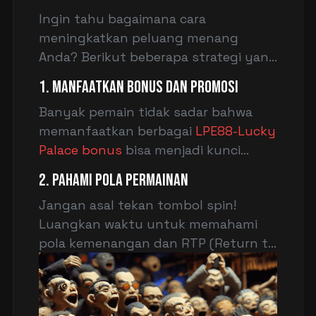
Ingin tahu bagaimana cara
meningkatkan peluang menang
Anda? Berikut beberapa strategi yang
bisa Anda terapkan:
1. Manfaatkan Bonus dan Promosi
Banyak pemain tidak sadar bahwa
memanfaatkan berbagai
LPE88-Lucky
Palace bonus
bisa menjadi kunci
kemenangan besar. Bonus seperti
2. Pahami Pola Permainan
free spin, deposit match, atau
Jangan asal tekan tombol spin!
cashback akan memperpanjang sesi
Luangkan waktu untuk memahami
permainan Anda tanpa harus
pola kemenangan dan RTP (Return to
menambah modal.
Player) dari game yang Anda
mainkan.