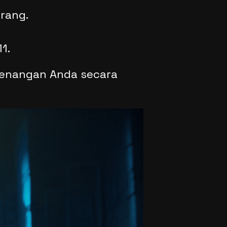
urang.
1.
menangan Anda secara