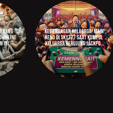
SKY777
Menang
Kemenangan Keluarga! Main
o Online
Keno di SKY777 Saat Kumpul
n Ini
Keluarga Berujung Jackpot
di 2025
BY
KASINO CASA
HITS
6921
2025-04-16 19:53:58
HITS
7354