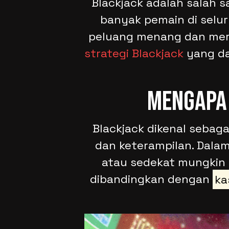
Blackjack adalah salah 
banyak pemain di selu
peluang menang dan mera
strategi Blackjack
yang da
Mengapa 
Blackjack dikenal sebag
dan keterampilan. Dala
atau sedekat mungkin
dibandingkan dengan
ka