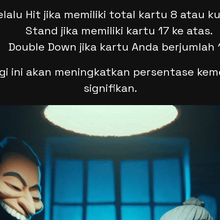
elalu Hit jika memiliki total kartu 8 atau k
Stand jika memiliki kartu 17 ke atas.
Double Down jika kartu Anda berjumlah 1
i ini akan meningkatkan persentase ke
signifikan.