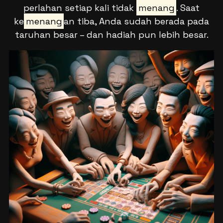
perlahan setiap kali tidak
menang
. Saat
ke
menang
an tiba, Anda sudah berada pada
taruhan besar – dan hadiah pun lebih besar.