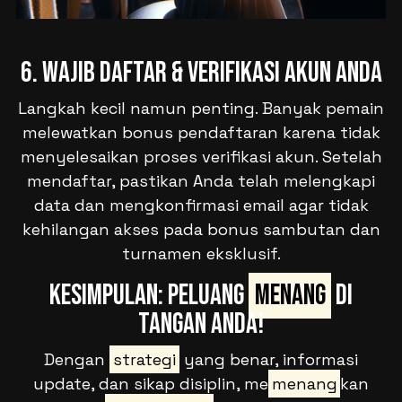
6. Wajib Daftar & Verifikasi Akun Anda
Langkah kecil namun penting. Banyak pemain
melewatkan bonus pendaftaran karena tidak
menyelesaikan proses verifikasi akun. Setelah
mendaftar, pastikan Anda telah melengkapi
data dan mengkonfirmasi email agar tidak
kehilangan akses pada bonus sambutan dan
turnamen eksklusif.
Kesimpulan: Peluang
Menang
di
Tangan Anda!
Dengan
strategi
yang benar, informasi
update, dan sikap disiplin, me
menang
kan