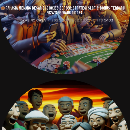
Rahasia Menang Besar di 918KISS SCR888: Strategi Slot & Bonus Terbaru
2024 yang Wajib Dicoba!
BY
KASINO CASA
2025-05-29 02:38:07
HITS
5483