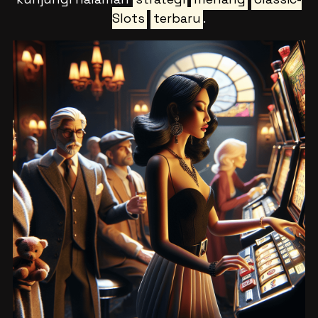
Slots
terbaru
.