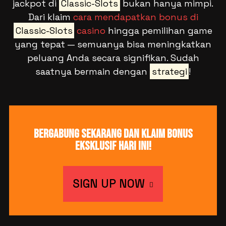
jackpot di
Classic-Slots
bukan hanya mimpi.
Dari klaim
cara mendapatkan bonus di
Classic-Slots
casino
hingga pemilihan game
yang tepat — semuanya bisa meningkatkan
peluang Anda secara signifikan. Sudah
saatnya bermain dengan
strategi
!
Bergabung Sekarang dan Klaim Bonus
Eksklusif Hari Ini!
SIGN UP NOW