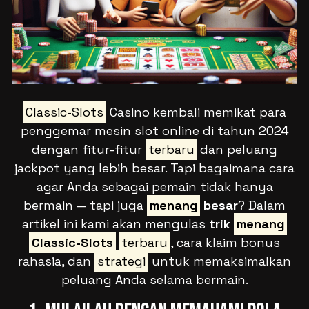
Classic-Slots
Casino kembali memikat para
penggemar mesin slot online di tahun 2024
dengan fitur-fitur
terbaru
dan peluang
jackpot yang lebih besar. Tapi bagaimana cara
agar Anda sebagai pemain tidak hanya
bermain — tapi juga
menang
besar
? Dalam
artikel ini kami akan mengulas
trik
menang
Classic-Slots
terbaru
, cara klaim bonus
rahasia, dan
strategi
untuk memaksimalkan
peluang Anda selama bermain.