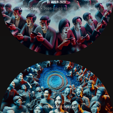
di Tahun 2025!
BY
KASINO CASA
2025-02-22 15:30:29
HITS
24590
THREE 3CARD POKER