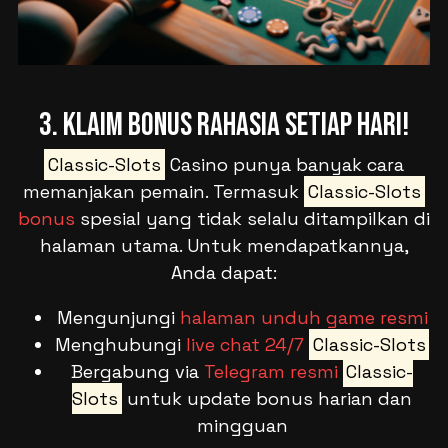
3. Klaim Bonus Rahasia Setiap Hari!
Classic-Slots
Casino punya banyak cara
memanjakan pemain. Termasuk
Classic-Slots
bonus
spesial yang tidak selalu ditampilkan di
halaman utama. Untuk mendapatkannya,
Anda dapat:
Mengunjungi
halaman unduh game resmi
Menghubungi
live chat 24/7
Classic-Slots
Bergabung via
Telegram resmi
Classic-
Slots
untuk update bonus harian dan
mingguan