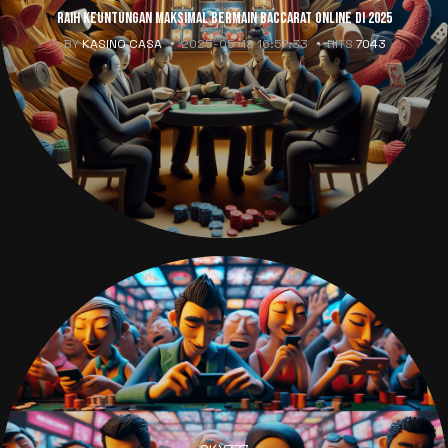
Raih Keuntungan Maksimal Bermain Baccarat Online di 2025
BY
KASINO CASA
2025-05-18 16:57:33
HITS
7043