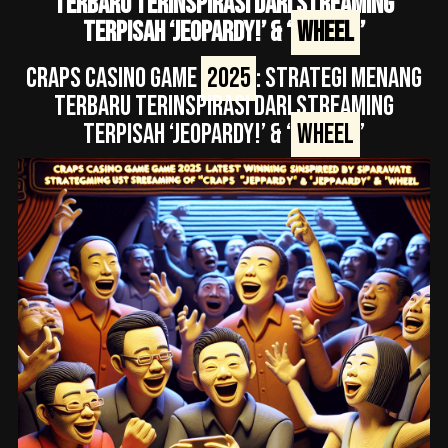
TERBARU TERINSPIRASI DARI STREAMING
TERPISAH ‘JEOPARDY!’ & ‘
WHEEL
’
Craps Casino Game
2025
: Strategi Menang
Terbaru Terinspirasi dari Streaming
Terpisah ‘Jeopardy!’ & ‘
Wheel
’