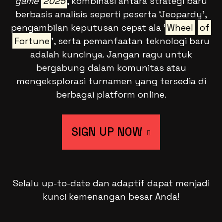
game
2025
, kombinasi antara strategi baru
berbasis analisis seperti peserta ‘Jeopardy’,
pengambilan keputusan cepat ala ‘
Wheel
of
Fortune
’, serta pemanfaatan teknologi baru
adalah kuncinya. Jangan ragu untuk
bergabung dalam komunitas atau
mengeksplorasi turnamen yang tersedia di
berbagai platform online.
SIGN UP NOW
Selalu up-to-date dan adaptif dapat menjadi
kunci kemenangan besar Anda!