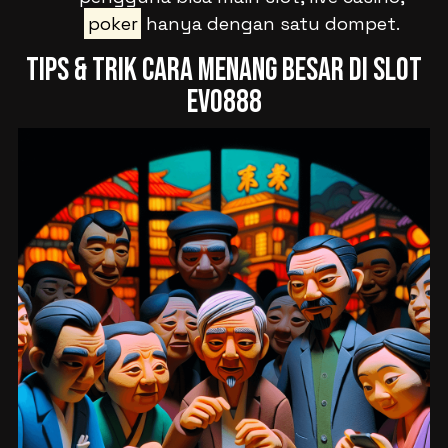
poker
hanya dengan satu dompet.
Tips & Trik Cara Menang Besar di Slot
EVO888