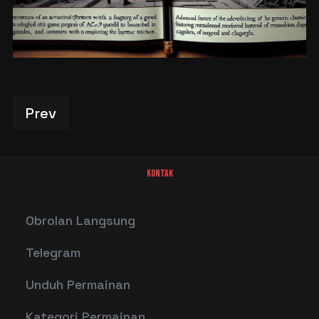
Previous article: Main EVO888 Sambil Menan
Prev
KONTAK
Obrolan Langsung
Telegram
Unduh Permainan
Kategori Permainan