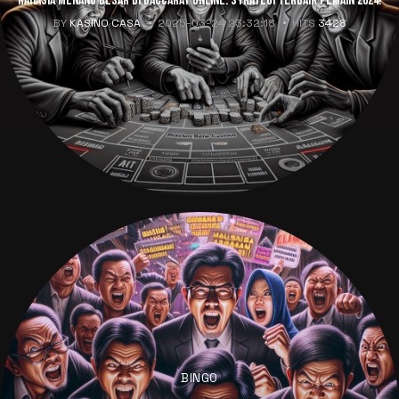
Rahasia Menang Besar di Baccarat Online: Strategi Terbaik Pemain 2024!
BY
KASINO CASA
2025-03-24 23:32:18
HITS
3428
BINGO