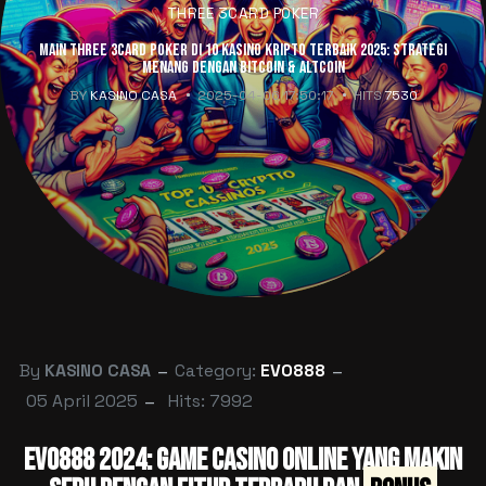
THREE 3CARD POKER
Main Three 3Card Poker di 10 Kasino Kripto Terbaik 2025: Strategi
Menang dengan Bitcoin & Altcoin
BY
KASINO CASA
2025-04-06 17:50:17
HITS
7530
By
KASINO CASA
Category:
EVO888
05 April 2025
Hits: 7992
EVO888 2024: GAME CASINO ONLINE YANG MAKIN