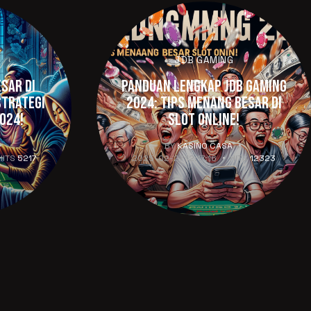
JDB GAMING
sar di
Panduan Lengkap JDB Gaming
Strategi
2024: Tips Menang Besar di
024!
Slot Online!
BY
KASINO CASA
HITS
5217
2025-02-27 12:17:16
HITS
12323