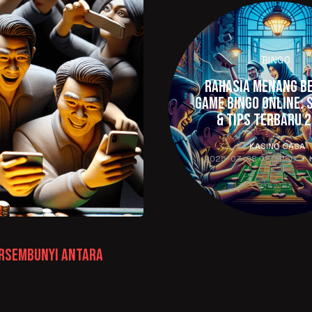
BINGO
Rahasia Menang Be
Game Bingo Online: 
& Tips Terbaru 2
BY
KASINO CASA
2025-03-08 09:31:56
ersembunyi Antara