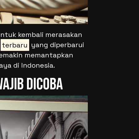
untuk kembali merasakan
terbaru
yang diperbarui
i semakin memantapkan
aya di Indonesia.
ajib Dicoba