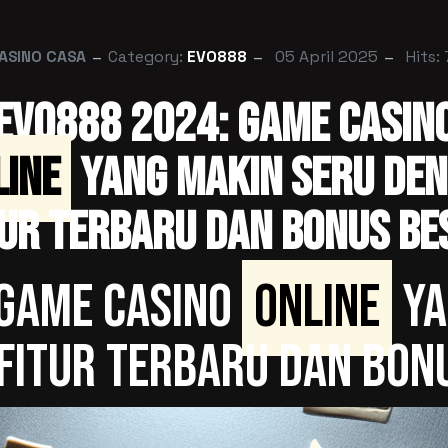
ASINO CASA
Category:
EVO888
05 April 2025
Hits:
EVO888 2024: GAME CASIN
LINE
YANG MAKIN SERU DE
TUR TERBARU DAN BONUS BE
 Game Casino
Online
ya
Fitur Terbaru dan Bon