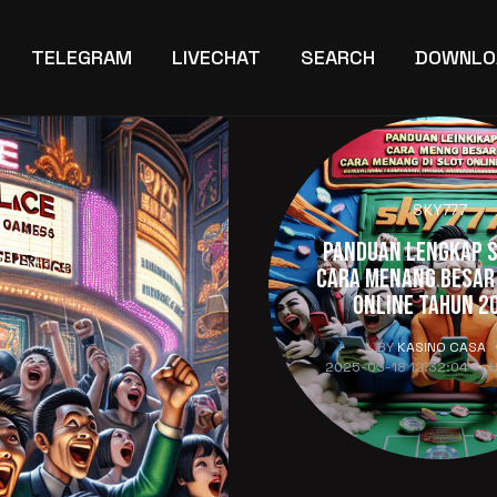
TELEGRAM
LIVECHAT
SEARCH
DOWNLO
SKY777
Panduan Lengkap S
Cara Menang Besar 
Online Tahun 2
BY
KASINO CASA
2025-03-18 12:32:04