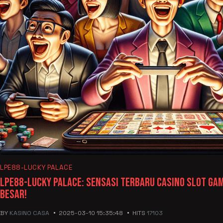
LPE88-LUCKY PALACE
LPE88-Lucky Palace: Sensasi Terbaru Casino Slot Ga
Besar!
BY
KASINO CASA
2025-03-10 15:35:48
HITS
17103