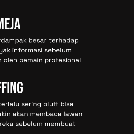
Meja
berdampak besar terhadap
anyak informasi sebelum
oleh pemain profesional
ffing
 terlalu sering bluff bisa
yakin akan membaca lawan
mereka sebelum membuat