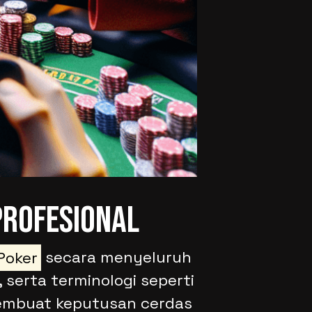
Profesional
Poker
secara menyeluruh
, serta terminologi seperti
embuat keputusan cerdas