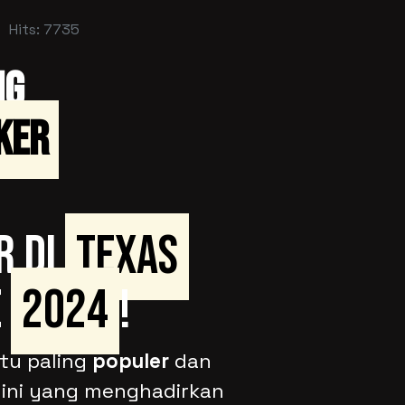
Hits: 7735
NG
KER
r di
Texas
e
2024
!
tu paling
populer
dan
ini yang menghadirkan