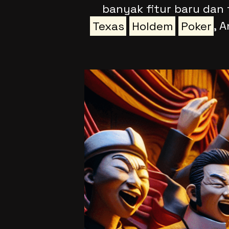
banyak fitur baru dan 
Texas
Holdem
Poker
, 