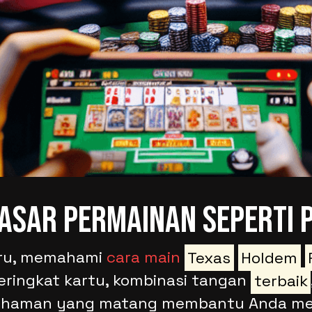
Dasar Permainan Seperti 
aru, memahami
cara main
Texas
Holdem
peringkat kartu, kombinasi tangan
terbaik
 Pemahaman yang matang membantu Anda m