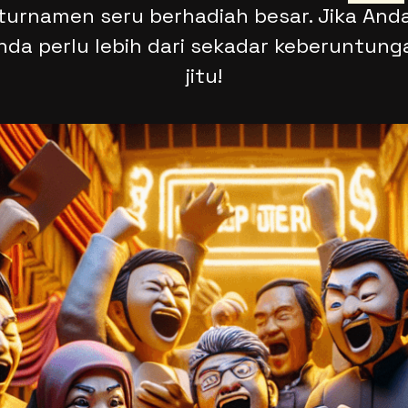
turnamen seru berhadiah besar. Jika And
Anda perlu lebih dari sekadar keberunt
jitu!