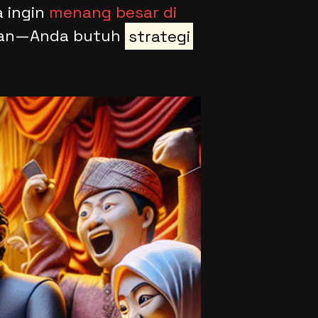
a ingin
menang besar di
ungan—Anda butuh
strategi