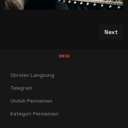
Next art
Next
KONTAK
Obrolan Langsung
Telegram
Unduh Permainan
Kategori Permainan