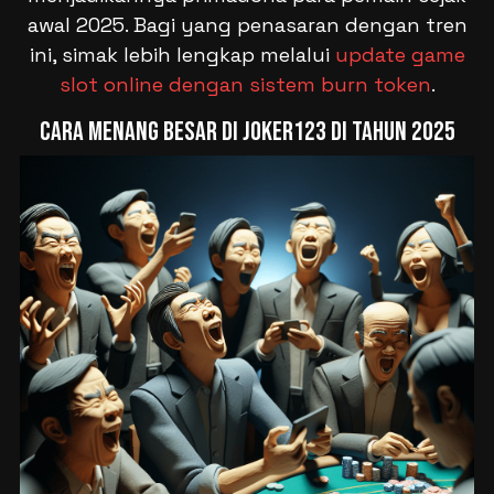
awal 2025. Bagi yang penasaran dengan tren
ini, simak lebih lengkap melalui
update game
slot online dengan sistem burn token
.
Cara Menang Besar di JOKER123 di Tahun 2025