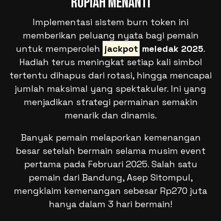
Rupiah Menanti
Implementasi sistem burn token ini
memberikan peluang nyata bagi pemain
untuk memperoleh
jackpot
meledak 2025
.
Hadiah terus meningkat setiap kali simbol
tertentu dihapus dari rotasi, hingga mencapai
jumlah maksimal yang spektakuler. Ini yang
menjadikan strategi permainan semakin
menarik dan dinamis.
Banyak pemain melaporkan kemenangan
besar setelah bermain selama musim event
pertama pada Februari 2025. Salah satu
pemain dari Bandung, Asep Sitompul,
mengklaim kemenangan sebesar Rp270 juta
hanya dalam 3 hari bermain!