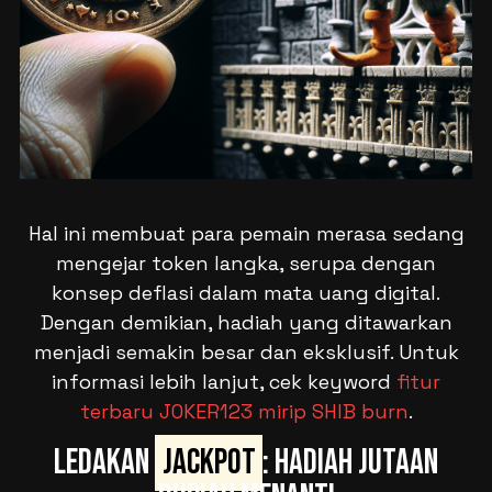
Hal ini membuat para pemain merasa sedang
mengejar token langka, serupa dengan
konsep deflasi dalam mata uang digital.
Dengan demikian, hadiah yang ditawarkan
menjadi semakin besar dan eksklusif. Untuk
informasi lebih lanjut, cek keyword
fitur
terbaru JOKER123 mirip SHIB burn
.
Ledakan
Jackpot
: Hadiah Jutaan