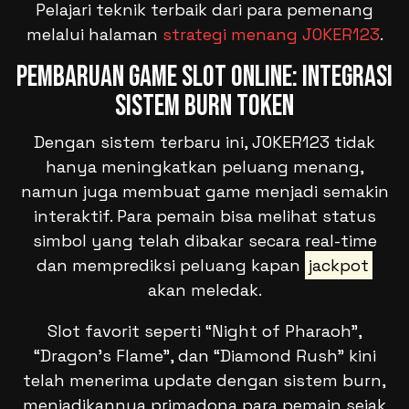
Pelajari teknik terbaik dari para pemenang
melalui halaman
strategi menang JOKER123
.
Pembaruan Game Slot Online: Integrasi
Sistem Burn Token
Dengan sistem terbaru ini, JOKER123 tidak
hanya meningkatkan peluang menang,
namun juga membuat game menjadi semakin
interaktif. Para pemain bisa melihat status
simbol yang telah dibakar secara real-time
dan memprediksi peluang kapan
jackpot
akan meledak.
Slot favorit seperti “Night of Pharaoh”,
“Dragon’s Flame”, dan “Diamond Rush” kini
telah menerima update dengan sistem burn,
menjadikannya primadona para pemain sejak