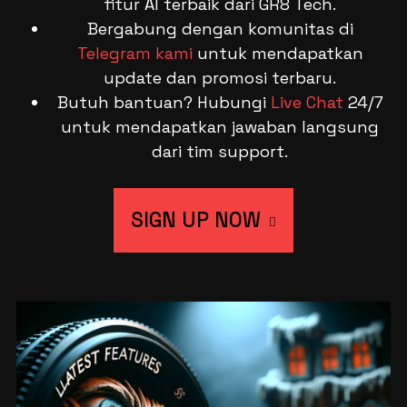
fitur AI terbaik dari GR8 Tech.
Bergabung dengan komunitas di
Telegram kami
untuk mendapatkan
update dan promosi terbaru.
Butuh bantuan? Hubungi
Live Chat
24/7
untuk mendapatkan jawaban langsung
dari tim support.
SIGN UP NOW