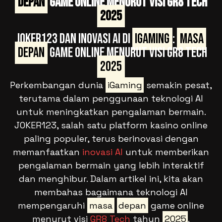
DEPAN
GAME ONLINE MENURUT VISI GR8 TECH
2025
JOKER123 dan Inovasi AI di
iGaming
:
Masa
Depan
Game Online Menurut Visi GR8 Tech
2025
Perkembangan dunia
iGaming
semakin pesat,
terutama dalam penggunaan teknologi AI
untuk meningkatkan pengalaman bermain.
JOKER123, salah satu platform kasino online
paling populer, terus berinovasi dengan
memanfaatkan
inovasi AI
untuk memberikan
pengalaman bermain yang lebih interaktif
dan menghibur. Dalam artikel ini, kita akan
membahas bagaimana teknologi AI
mempengaruhi
masa
depan
game online
menurut visi
GR8 Tech
tahun
2025
.