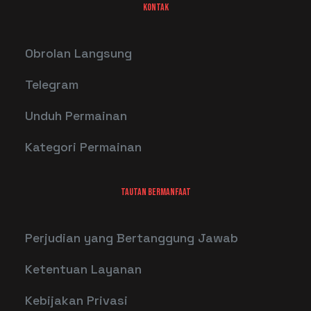
KONTAK
Obrolan Langsung
Telegram
Unduh Permainan
Kategori Permainan
TAUTAN BERMANFAAT
Perjudian yang Bertanggung Jawab
Ketentuan Layanan
Kebijakan Privasi