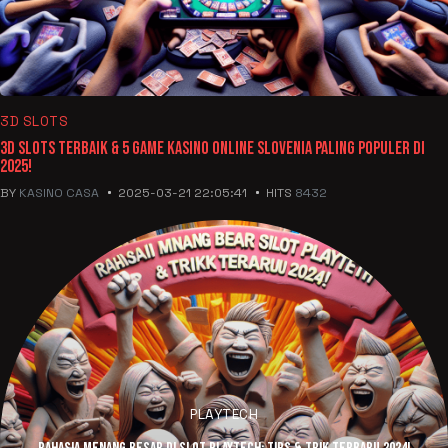
3D SLOTS
3D Slots Terbaik & 5 Game Kasino Online Slovenia Paling Populer di
2025!
BY
KASINO CASA
2025-03-21 22:05:41
HITS
8432
PLAYTECH