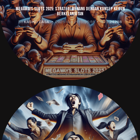
Megaways Slots 2025: Strategi Menang dengan Konsep Kebun
Berkelanjutan
BY
KASINO CASA
2025-02-21 15:53:51
HITS
24288