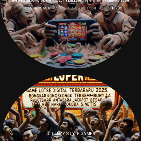
Rahasia Menang Besar di Slot Playtech: Tips & Trik Terbaru 2024!
BY
KASINO CASA
2025-02-26 07:17:34
HITS
13785
LOTTERY STYLE GAMES