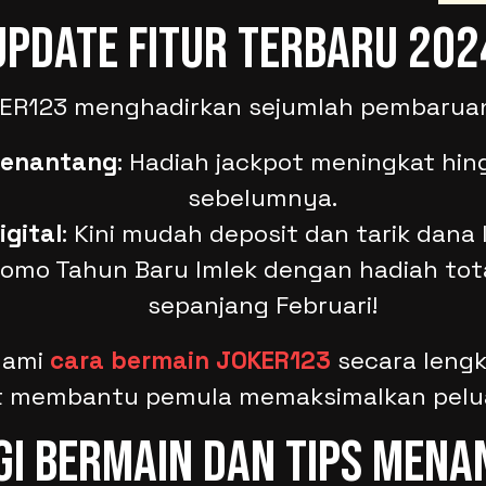
Update Fitur Terbaru 202
KER123 menghadirkan sejumlah pembaruan
 Menantang
: Hadiah jackpot meningkat hi
sebelumnya.
igital
: Kini mudah deposit dan tarik dana 
romo Tahun Baru Imlek dengan hadiah tot
sepanjang Februari!
hami
cara bermain JOKER123
secara lengk
t membantu pemula memaksimalkan pelu
gi Bermain dan Tips Mena