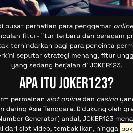
di pusat perhatian para penggemar
online
culan fitur-fitur terbaru dan beragam 
tak terhindarkan bagi para pencinta perma
erkini seputar strategi menang, fitur un
yang sedang berjalan di JOKER123.
Apa Itu JOKER123?
form permainan
slot online
dan
casino
yang
an daring Asia Tenggara. Didukung oleh gra
umber Generator) andal, JOKER123 mena
 dari slot video, tembak ikan, hingga
pok