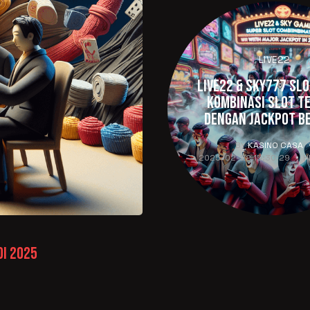
LIVE22
LIVE22 & Sky777 Slo
Kombinasi Slot T
dengan Jackpot Be
Tahun 2025!
BY
KASINO CASA
2025-02-22 15:30:29
H
di 2025