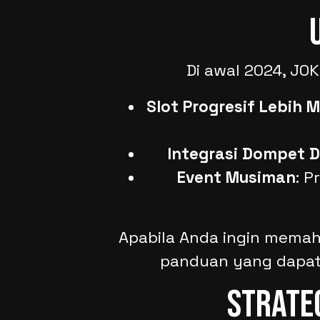
Di awal 2024, JO
Slot Progresif Lebih
Integrasi Dompet D
Event Musiman
: P
Apabila Anda ingin mema
panduan yang dapa
Strate