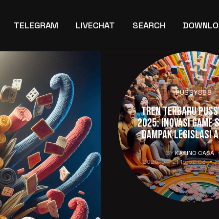
TELEGRAM
LIVECHAT
SEARCH
DOWNLO
PUSSY888
Tren Terbaru PUSS
2025: Inovasi Game 
Dampak Legislasi 
BY
KASINO CASA
2025-04-21 15:52:03
H