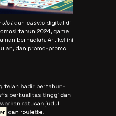
 slot
dan
casino
digital di
promosi tahun 2024, game
inan berhadiah. Artikel ini
ggulan, dan promo-promo
 telah hadir bertahun-
fis berkualitas tinggi dan
warkan ratusan judul
er
dan roulette.