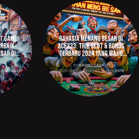
ACE333
t Game:
Rahasia Menang Besar di
erbaik
ACE333: Trik Slot & Bonus
sar di
Terbaru 2024 yang Wajib
Dicoba!
BY
KASINO CASA
ITS
24593
2025-04-06 23:46:24
HITS
5978