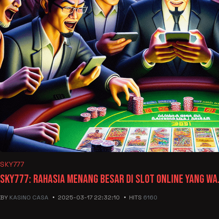
SKY777
SKY777: Rahasia Menang Besar di Slot Online yang Waj
BY
KASINO CASA
2025-03-17 22:32:10
HITS
6160