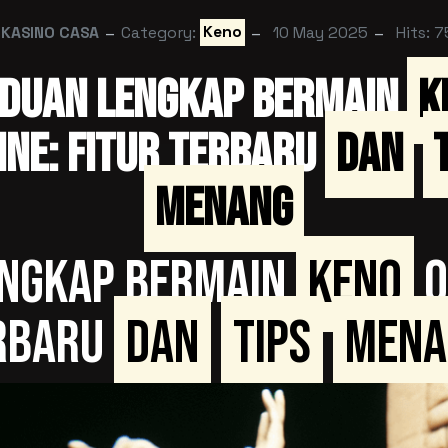
KASINO CASA
Category:
Keno
10 May 2025
Hits: 7
DUAN LENGKAP BERMAIN
K
INE: FITUR TERBARU
DAN
MENANG
engkap Bermain
Keno
O
rbaru
dan
Tips
Mena