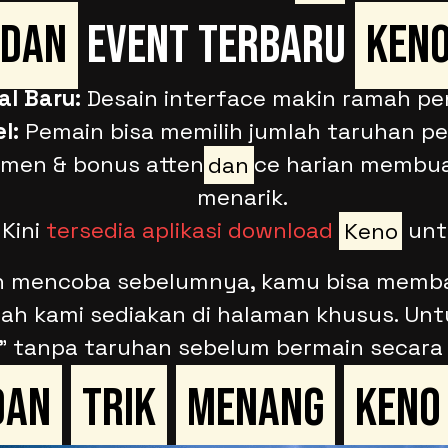
dan
Event Terbaru
Ken
al Baru:
Desain interface makin ramah p
l:
Pemain bisa memilih jumlah taruhan pe
men & bonus atten
dan
ce harian membu
menarik.
Kini
tersedia aplikasi download
Keno
untu
h mencoba sebelumnya, kamu bisa memba
ah kami sediakan di halaman khusus. Un
" tanpa taruhan sebelum bermain secara 
dan
Trik
Menang
Keno