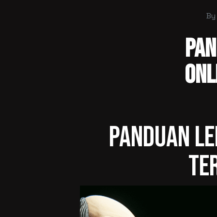
By
PAN
ONL
Panduan L
Te