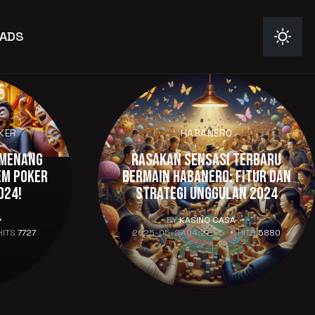
ADS
KER
HABANERO
 Menang
Rasakan Sensasi Terbaru
em Poker
Bermain Habanero: Fitur dan
024!
Strategi Unggulan 2024
BY
KASINO CASA
HITS
7727
2025-05-27 04:27:55
HITS
5880