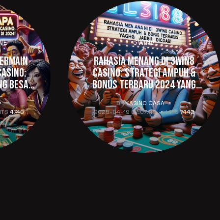
NE
3WIN8
Bermain
Rahasia Menang di 3WIN8
Casino:
Casino: Strategi Ampuh &
ng Besar
Bonus Terbaru 2024 yang
Wajib Dicoba!
BY
KASINO CASA
ITS
4740
2025-04-19 07:07:49
HITS
7442