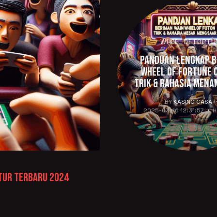
WHEEL OF FORTU
Panduan Lengkap 
Wheel of Fortune 
Trik & Rahasia Mena
di 2024!
BY
KASINO CASA
2025-03-16 12:31:57
H
itur Terbaru 2024