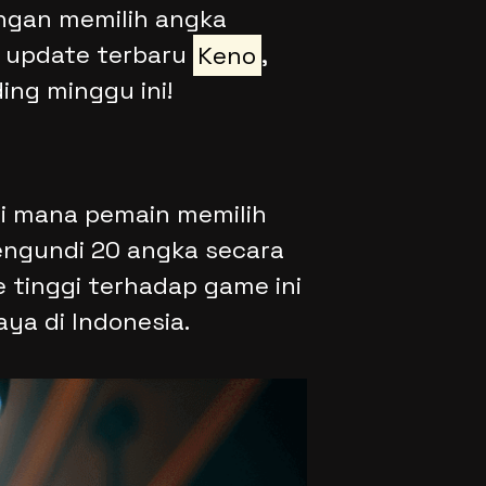
ngan memilih angka
g update terbaru
Keno
,
ng minggu ini!
di mana pemain memilih
engundi 20 angka secara
tinggi terhadap game ini
ya di Indonesia.