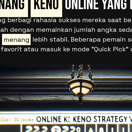
nang
Keno
Online yang 
g berbagi rahasia sukses mereka saat b
alah dengan memainkan jumlah angka sed
g
menang
lebih stabil. Beberapa pemain 
favorit atau masuk ke mode "Quick Pick" u