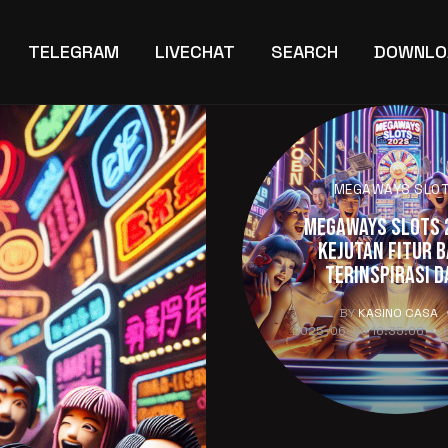
TELEGRAM
LIVECHAT
SEARCH
DOWNLO
MEGAWAYS SLO
Megaways Slots 
Kejutan Fitur 
Terinspirasi d
Kontroversi Whe
BY
KASINO CASA
Fortune
2025-06-30 16:35:06