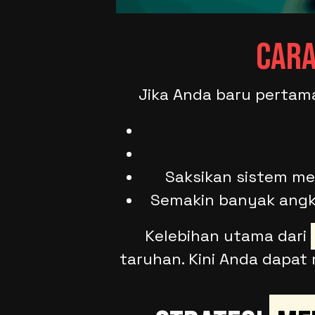
Cara
Jika Anda baru pertam
Saksikan sistem me
Semakin banyak angk
Kelebihan utama dari
taruhan. Kini Anda dapa