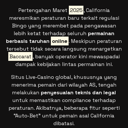
Pertengahan Maret
2025
, California
meresmikan peraturan baru terkait regulasi
Bingo yang merembet pada pengawasan
lebih ketat terhadap seluruh
permainan
berbasis taruhan
online
. Meskipun peraturan
tersebut tidak secara langsung menargetkan
Baccarat
, banyak operator kini mewaspadai
dampak kebijakan lintas permainan ini.
Situs Live-Casino global, khususnya yang
menerima pemain dari wilayah AS, tengah
melakukan
penyesuaian teknis dan legal
untuk memastikan compliance terhadap
peraturan. Akibatnya, beberapa fitur seperti
“Auto-Bet” untuk pemain asal California
dibatasi.