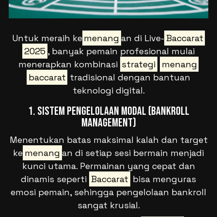
Untuk meraih ke
menang
an di Live-
Baccarat
2025
, banyak pemain profesional mulai
menerapkan kombinasi
strategi
menang
baccarat
tradisional dengan bantuan
teknologi digital.
1. Sistem Pengelolaan Modal (Bankroll
Management)
Menentukan batas maksimal kalah dan target
ke
menang
an di setiap sesi bermain menjadi
kunci utama. Permainan yang cepat dan
dinamis seperti
Baccarat
bisa menguras
emosi pemain, sehingga pengelolaan bankroll
sangat krusial.