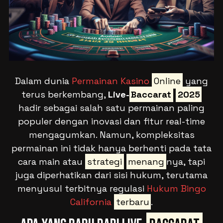
Dalam dunia
Permainan Kasino
Online
yang
terus berkembang,
Live-
Baccarat
2025
hadir sebagai salah satu permainan paling
populer dengan inovasi dan fitur real-time
mengagumkan. Namun, kompleksitas
permainan ini tidak hanya berhenti pada tata
cara main atau
strategi
menang
nya, tapi
juga diperhatikan dari sisi hukum, terutama
menyusul terbitnya regulasi
Hukum Bingo
California
terbaru
.