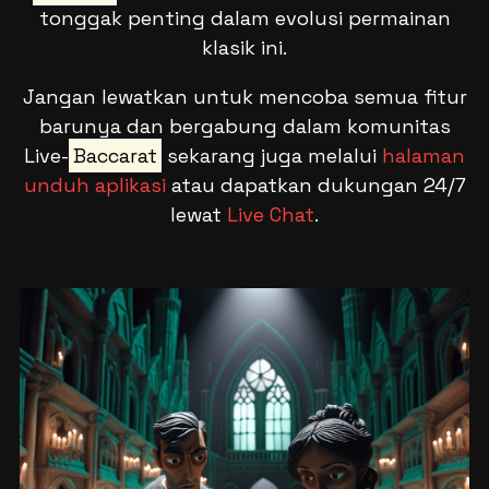
tonggak penting dalam evolusi permainan
klasik ini.
Jangan lewatkan untuk mencoba semua fitur
barunya dan bergabung dalam komunitas
Live-
Baccarat
sekarang juga melalui
halaman
unduh aplikasi
atau dapatkan dukungan 24/7
lewat
Live Chat
.