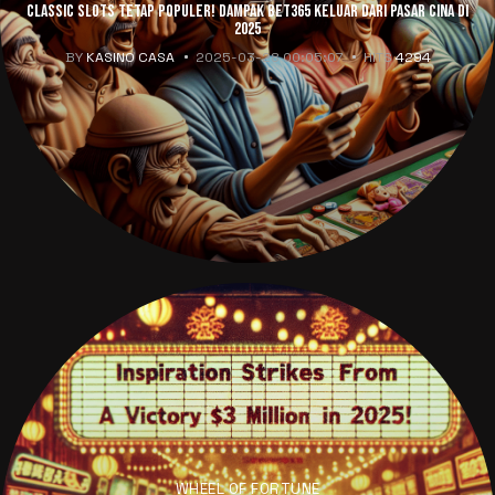
Classic Slots Tetap Populer! Dampak Bet365 Keluar dari Pasar Cina di
2025
BY
KASINO CASA
2025-03-28 00:05:07
HITS
4294
WHEEL OF FORTUNE