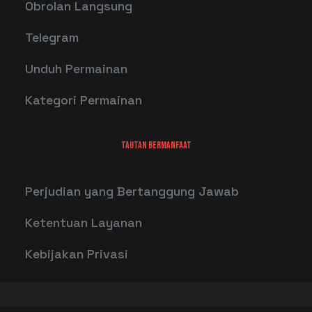
Obrolan Langsung
Telegram
Unduh Permainan
Kategori Permainan
TAUTAN BERMANFAAT
Perjudian yang Bertanggung Jawab
Ketentuan Layanan
Kebijakan Privasi