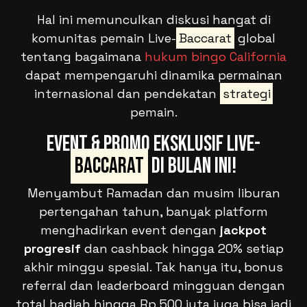
Hal ini memunculkan diskusi hangat di
komunitas pemain Live-
Baccarat
global
tentang bagaimana
hukum bingo California
dapat mempengaruhi dinamika permainan
internasional dan pendekatan
strategi
pemain.
Event & Promo Eksklusif Live-
Baccarat
di Bulan Ini!
Menyambut Ramadan dan musim liburan
pertengahan tahun, banyak platform
menghadirkan event dengan
jackpot
progresif
dan cashback hingga 20% setiap
akhir minggu spesial. Tak hanya itu, bonus
referral dan leaderboard mingguan dengan
total hadiah hingga Rp 500 juta juga bisa jadi