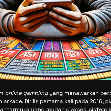
rm
online gambling
yang menawarkan berba
 arkade. Dirilis pertama kali pada 2018, 
t antarmuka yang mudah diakses, sistem