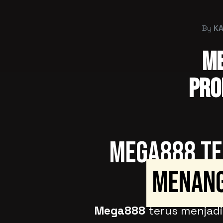
By
KA
ME
PRO
Mega888 Ter
Menan
Mega888
terus menjadi 