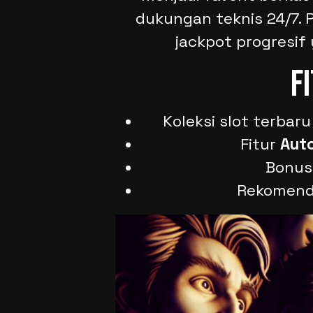
dukungan teknis 24/7.
jackpot progresi
F
Koleksi slot terbar
Fitur
Aut
Bonus
Rekomend