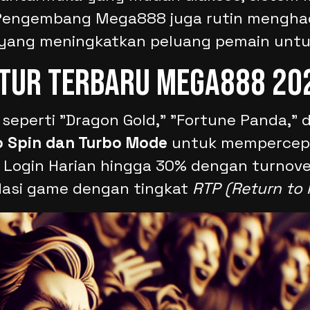
 Pengembang Mega888 juga rutin mengha
f yang meningkatkan peluang pemain unt
itur Terbaru Mega888 20
u seperti "Dragon Gold," "Fortune Panda," 
o Spin dan Turbo Mode
untuk mempercepa
 Login Harian hingga 30% dengan turnove
asi game dengan tingkat
RTP (Return to 