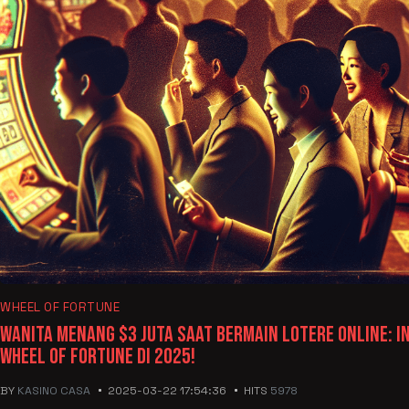
WHEEL OF FORTUNE
Wanita Menang $3 Juta Saat Bermain Lotere Online: I
Wheel of Fortune di 2025!
BY
KASINO CASA
2025-03-22 17:54:36
HITS
5978