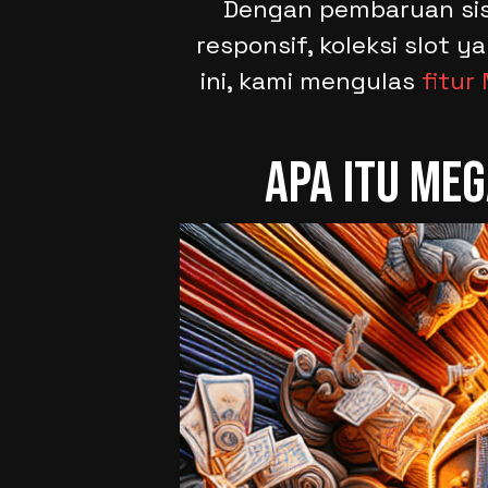
Dengan pembaruan sist
responsif, koleksi slot 
ini, kami mengulas
fitur
Apa Itu Me