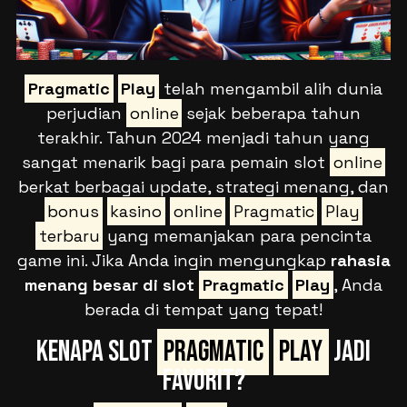
Pragmatic
Play
telah mengambil alih dunia
perjudian
online
sejak beberapa tahun
terakhir. Tahun 2024 menjadi tahun yang
sangat menarik bagi para pemain slot
online
berkat berbagai update, strategi menang, dan
bonus
kasino
online
Pragmatic
Play
terbaru
yang memanjakan para pencinta
game ini. Jika Anda ingin mengungkap
rahasia
menang besar di slot
Pragmatic
Play
, Anda
berada di tempat yang tepat!
Kenapa Slot
Pragmatic
Play
Jadi
Favorit?