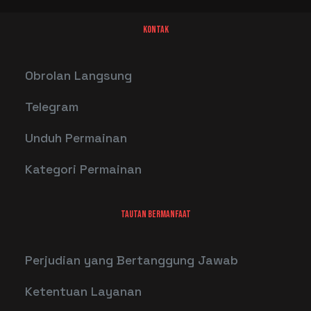
KONTAK
Obrolan Langsung
Telegram
Unduh Permainan
Kategori Permainan
TAUTAN BERMANFAAT
Perjudian yang Bertanggung Jawab
Ketentuan Layanan