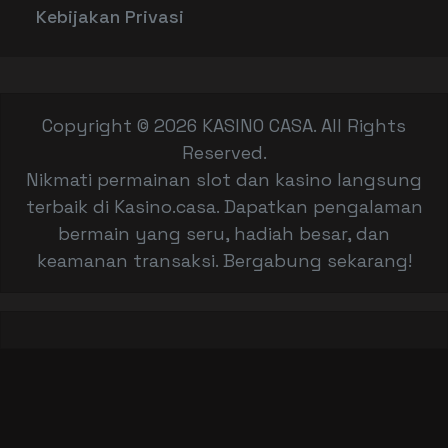
Kebijakan Privasi
Copyright © 2026 KASINO CASA. All Rights
Reserved.
Nikmati permainan slot dan kasino langsung
terbaik di Kasino.casa. Dapatkan pengalaman
bermain yang seru, hadiah besar, dan
keamanan transaksi. Bergabung sekarang!