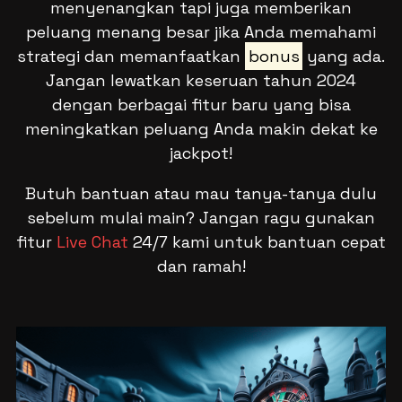
menyenangkan tapi juga memberikan
peluang menang besar jika Anda memahami
strategi dan memanfaatkan
bonus
yang ada.
Jangan lewatkan keseruan tahun 2024
dengan berbagai fitur baru yang bisa
meningkatkan peluang Anda makin dekat ke
jackpot!
Butuh bantuan atau mau tanya-tanya dulu
sebelum mulai main? Jangan ragu gunakan
fitur
Live Chat
24/7 kami untuk bantuan cepat
dan ramah!