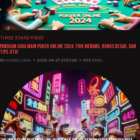
THREE 3CARD POKER
Panduan Cara Main Poker Online 2024: Trik Menang, Bonus Besar, dan
Tips Jitu!
BY
KASINO CASA
2025-04-27 21:57:34
HITS
5489
LIVE-BLACKJACK