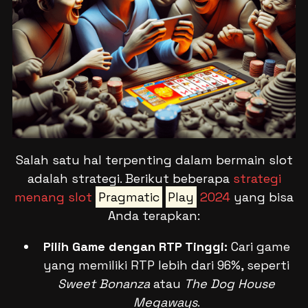
Salah satu hal terpenting dalam bermain slot
adalah strategi. Berikut beberapa
strategi
menang slot
Pragmatic
Play
2024
yang bisa
Anda terapkan:
Pilih Game dengan RTP Tinggi:
Cari game
yang memiliki RTP lebih dari 96%, seperti
Sweet Bonanza
atau
The Dog House
Megaways
.