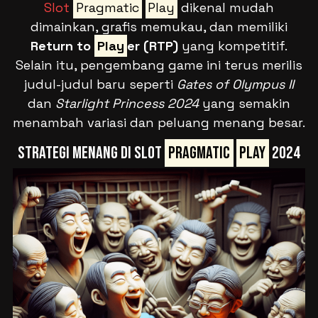
Slot
Pragmatic
Play
dikenal mudah
dimainkan, grafis memukau, dan memiliki
Return to
Play
er (RTP)
yang kompetitif.
Selain itu, pengembang game ini terus merilis
judul-judul baru seperti
Gates of Olympus II
dan
Starlight Princess 2024
yang semakin
menambah variasi dan peluang menang besar.
Strategi Menang di Slot
Pragmatic
Play
2024