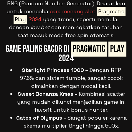
RNG (Random Number Generator). Disarankan
untuk mencoba
cara menang slot
Pragmatic
Play
2024
yang trendi, seperti memulai
dengan
low bet
dan meningkatkan taruhan
saat masuk mode free spin otomatis.
Game Paling Gacor di
Pragmatic
Play
2024
Starlight Princess 1000
– Dengan RTP
97.6% dan sistem tumble, sangat cocok
dimainkan dengan modal kecil.
Sweet Bonanza Xmas
– Kombinasi scatter
yang mudah dikunci menjadikan game ini
favorit untuk bonus hunter.
Gates of Olympus
– Sangat populer karena
skema multiplier tinggi hingga 500x.