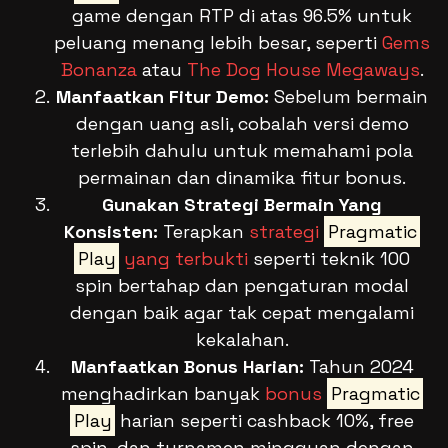
game dengan RTP di atas 96.5% untuk
peluang menang lebih besar, seperti
Gems
Bonanza
atau
The Dog House Megaways
.
Manfaatkan Fitur Demo:
Sebelum bermain
dengan uang asli, cobalah versi demo
terlebih dahulu untuk memahami pola
permainan dan dinamika fitur bonus.
Gunakan Strategi Bermain Yang
Konsisten:
Terapkan
strategi
Pragmatic
Play
yang terbukti
seperti teknik 100
spin bertahap dan pengaturan modal
dengan baik agar tak cepat mengalami
kekalahan.
Manfaatkan Bonus Harian:
Tahun 2024
menghadirkan banyak
bonus
Pragmatic
Play
harian seperti cashback 10%, free
spin, dan turnamen mingguan dengan