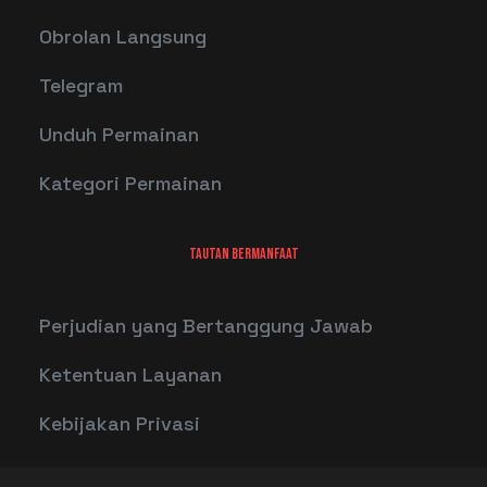
Obrolan Langsung
Telegram
Unduh Permainan
Kategori Permainan
TAUTAN BERMANFAAT
Perjudian yang Bertanggung Jawab
Ketentuan Layanan
Kebijakan Privasi