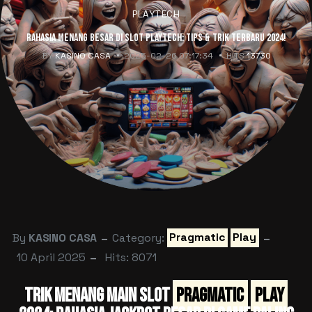
PLAYTECH
Rahasia Menang Besar di Slot Playtech: Tips & Trik Terbaru 2024!
BY
KASINO CASA
2025-02-26 07:17:34
HITS
13730
By
KASINO CASA
Category:
Pragmatic
Play
10 April 2025
Hits: 8071
TRIK MENANG MAIN SLOT
PRAGMATIC
PLAY