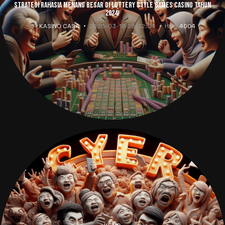
Strategi Rahasia Menang Besar di Lottery Style Games Casino Tahun
2024!
BY
KASINO CASA
2025-03-18 08:32:04
HITS
4004