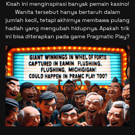
Kisah ini menginspirasi banyak pemain kasino!
Wanita tersebut hanya bertaruh dalam
jumlah kecil, tetapi akhirnya membawa pulang
hadiah yang mengubah hidupnya. Apakah trik
ini bisa diterapkan pada game Pragmatic Play?