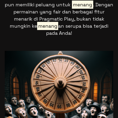
pun memiliki peluang untuk
menang
. Dengan
permainan yang fair dan berbagai fitur
menarik di Pragmatic Play, bukan tidak
mungkin ke
menang
an serupa bisa terjadi
pada Anda!