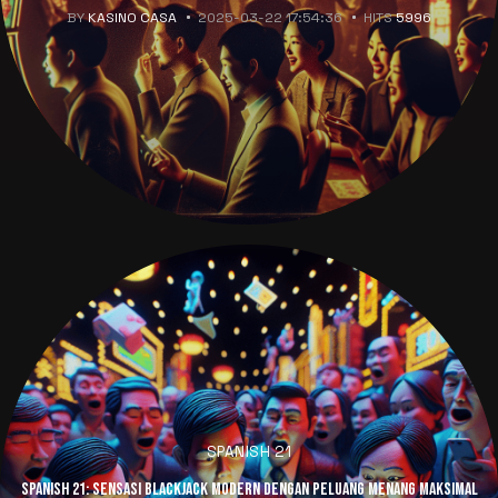
BY
KASINO CASA
2025-03-22 17:54:36
HITS
5996
SPANISH 21
Spanish 21: Sensasi Blackjack Modern dengan Peluang Menang Maksimal