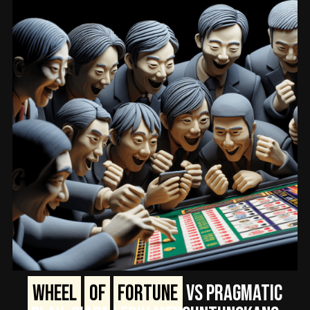
Wheel
of
Fortune
vs Pragmatic