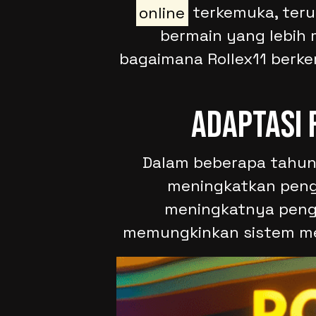
online
terkemuka, teru
bermain yang lebih m
bagaimana Rollex11 berk
Adaptasi 
Dalam beberapa tahun 
meningkatkan penga
meningkatnya peng
memungkinkan sistem me