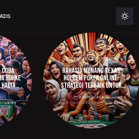
ADS
TEXAS HOLDEM POKER
l Coba
Rahasia Menang Texas
ia Burke
Holdem Poker Online:
 Hadiah
Strategi Terbaik untuk
2025!
Pemula di 2024!
BY
KASINO CASA
HITS
5749
2025-03-01 23:21:39
HITS
6949