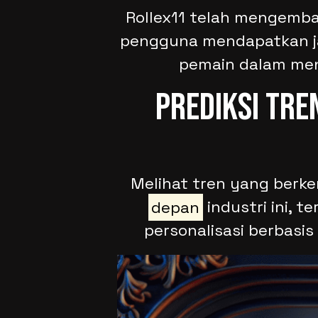
Rollex11 telah mengemb
pengguna mendapatkan ja
pemain dalam men
Prediksi Tre
Melihat tren yang ber
depan
industri ini, 
personalisasi berbasis