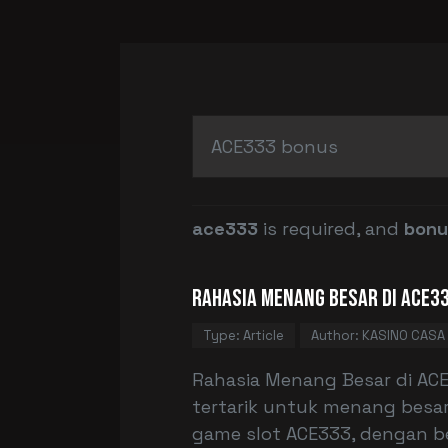
Search Form
ace333
is required
, and
bonu
Rahasia Menang Besar di ACE33
Type: Article
Author: KASINO CASA
Rahasia Menang Besar di ACE3
tertarik untuk menang besa
game slot ACE333, dengan b