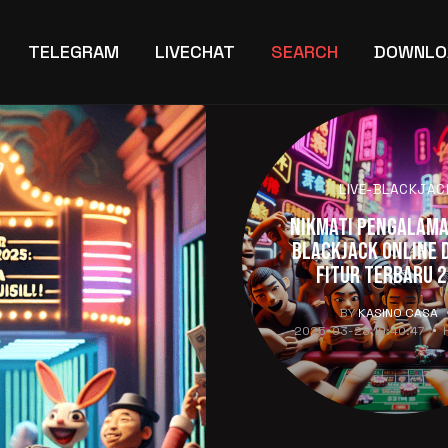
TELEGRAM
LIVECHAT
SEARCH
DOWNLO
LIVE-BLACKJAC
Nikmati Pengalama
Blackjack Online 
Fitur Terbaru 
BY
KASINO CASA
2025-03-28 19:40:47