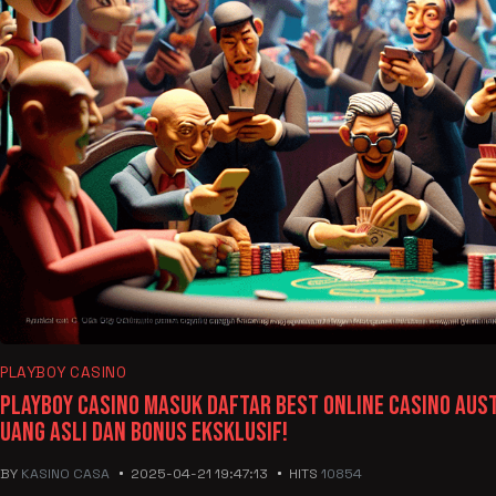
PLAYBOY CASINO
PLAYBOY Casino Masuk Daftar Best Online Casino Aust
Uang Asli dan Bonus Eksklusif!
BY
KASINO CASA
2025-04-21 19:47:13
HITS
10854