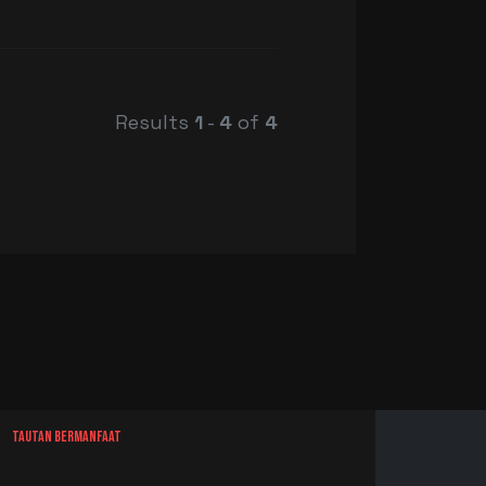
Results
1
-
4
of
4
TAUTAN BERMANFAAT