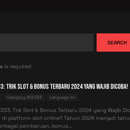
SEARCH
s
is required
3: Trik Slot & Bonus Terbaru 2024 yang Wajib Dicoba!
Category: ACE333
Language: en
33: Trik Slot & Bonus Terbaru 2024 yang Wajib Dic
r di platform slot online? Tahun 2024 menjadi ta
erbagai pembaruan, bonus...