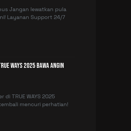
nus Jangan lewatkan pula
ini! Layanan Support 24/7
TRUE WAYS 2025 Bawa Angin
er di TRUE WAYS 2025
kembali mencuri perhatian!