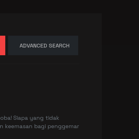
ADVANCED SEARCH
oba! Siapa yang tidak
hun keemasan bagi penggemar