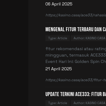
06 April 2025
https://kasino.casa/ace33/rahas
Mengenal Fitur Terbaru dan C
Type: Article
Author: KASINO CASA
fitur rekomendasi atau rati
mingguan, termasuk ACE333 
Event Hari Ini: Golden Spin Ch
21 April 2025
https://kasino.casa/ace33/fitur
Update Terkini ACE333: Fitur 
Type: Article
Author: KASINO CASA