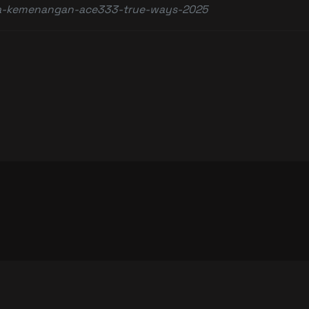
sia-kemenangan-ace333-true-ways-2025