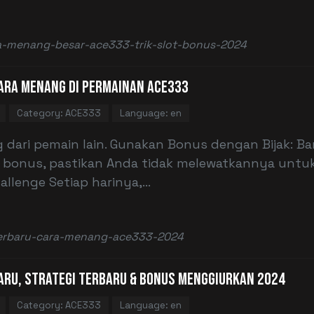
ia-menang-besar-ace333-trik-slot-bonus-2024
ara Menang di Permainan ACE333
Category: ACE333
Language: en
ng dari pemain lain. Gunakan Bonus dengan Bijak: 
bonus, pastikan Anda tidak melewatkannya untu
allenge Setiap harinya,...
-terbaru-cara-menang-ace333-2024
Baru, Strategi Terbaru & Bonus Menggiurkan 2024
Category: ACE333
Language: en