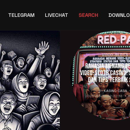
TELEGRAM
LIVECHAT
SEARCH
DOWNLO
VIDEO-SLOTS
Rahasia Menang Be
Video-Slots Casino:
dan Tips Terbaik 
BY
KASINO CASA
2025-03-14 22:32:18
H