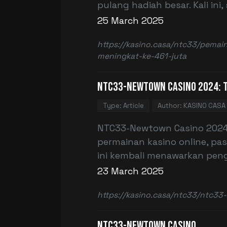
pulang hadiah besar. Kali ini,
25 March 2025
https://kasino.casa/ntc33/pema
meningkat-ke-461-juta
NTC33-Newtown Casino 2024: Tr
Type: Article
Author: KASINO CASA
NTC33-Newtown Casino 2024: 
permainan kasino online, pa
ini kembali menawarkan peng
23 March 2025
https://kasino.casa/ntc33/ntc33
NTC33-Newtown Casino