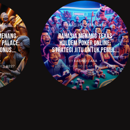
ACE
TEXAS HOLDEM POKER
Menang
Rahasia Menang Texas
 Palace:
Holdem Poker Online:
Bonus
Strategi Jitu untuk Pemula
no Crypto
dan Pro di 2024!
BY
KASINO CASA
di 2025
ITS
9227
2025-03-04 06:21:41
HITS
4202