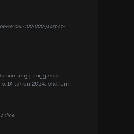
powerball-100-000-jackpot-
Anda seorang penggemar
o. Di tahun 2024, platform
online