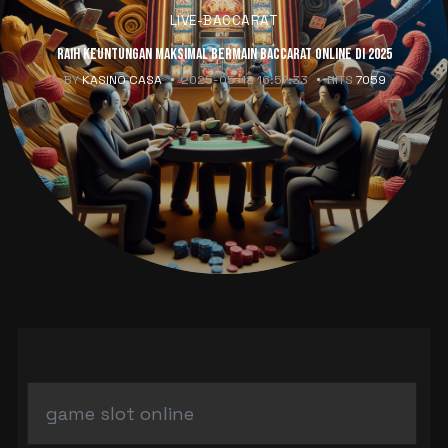
LIVE-BACCARAT
Raih Keuntungan Maksimal Bermain Baccarat Online di 2025
BY
KASINO CASA
2025-05-18 16:57:33
HITS
7059
Search Form