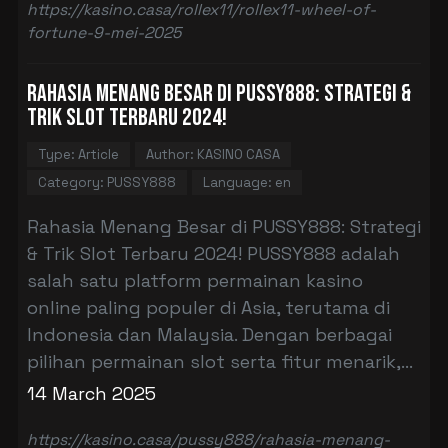
https://kasino.casa/rollex11/rollex11-wheel-of-
fortune-9-mei-2025
Rahasia Menang Besar di PUSSY888: Strategi &
Trik Slot Terbaru 2024!
Type: Article
Author: KASINO CASA
Category: PUSSY888
Language: en
Rahasia Menang Besar di PUSSY888: Strategi
& Trik Slot Terbaru 2024! PUSSY888 adalah
salah satu platform permainan kasino
online paling populer di Asia, terutama di
Indonesia dan Malaysia. Dengan berbagai
pilihan permainan slot serta fitur menarik,...
14 March 2025
https://kasino.casa/pussy888/rahasia-menang-