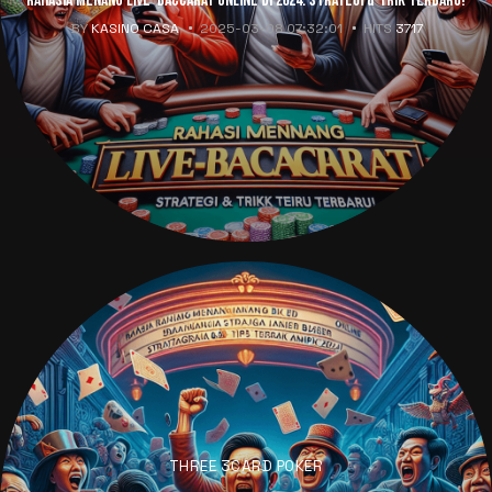
Rahasia Menang Live-Baccarat Online di 2024: Strategi & Trik Terbaru!
BY
KASINO CASA
2025-03-08 07:32:01
HITS
3717
THREE 3CARD POKER