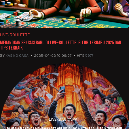
LIVE-ROULETTE
Menangkan Sensasi Baru di Live-Roulette: Fitur Terbaru 2025 dan
Tips Terbaik
BY
KASINO CASA
2025-04-02 10:09:57
HITS
5977
LIVE-BACCARAT