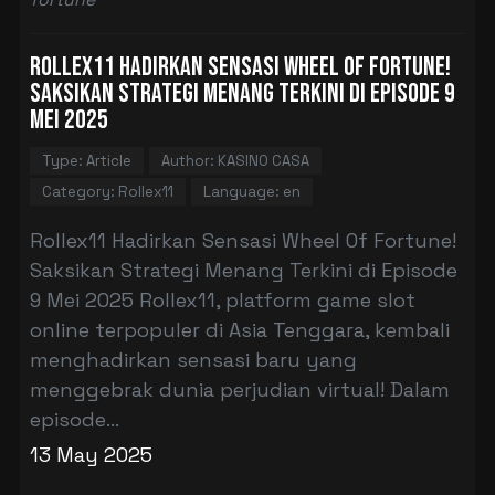
fortune
Rollex11 Hadirkan Sensasi Wheel Of Fortune!
Saksikan Strategi Menang Terkini di Episode 9
Mei 2025
Type: Article
Author: KASINO CASA
Category: Rollex11
Language: en
Rollex11 Hadirkan Sensasi Wheel Of Fortune!
Saksikan Strategi Menang Terkini di Episode
9 Mei 2025 Rollex11, platform game slot
online terpopuler di Asia Tenggara, kembali
menghadirkan sensasi baru yang
menggebrak dunia perjudian virtual! Dalam
episode...
13 May 2025