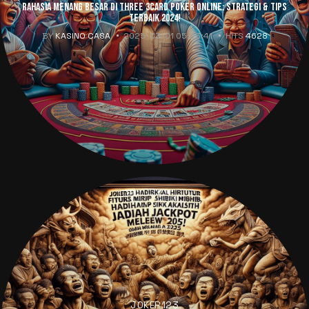
Rahasia Menang Besar di Three 3Card Poker Online: Strategi & Tips
Terbaik 2024!
BY
KASINO CASA
2025-03-01 05:23:41
HITS
4628
JOKER123