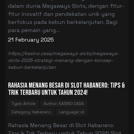
dalam dunia Megaways Slots, dengan fitur-
fitur inovatif dan pendekatan unik yang
berfokus pada kebun berkelanjutan. Bagi
para pemain yang...
21 February 2025
https://kasino.casa/megaways-slots/megaways-
slots-2025-strategi-menang-dengan-konsep-
kebun-berkelanjutan
Rahasia Menang Besar di Slot Habanero: Tips &
Trik Terbaru untuk Tahun 2024!
Type: Article
Author: KASINO CASA
Category: Habanero
Language: id
Rahasia Menang Besar di Slot Habanero:
Tips & Trik Terbaru untuk Tahun 2024! Slot