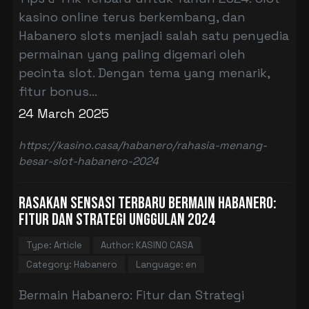
kasino online terus berkembang, dan
Habanero slots menjadi salah satu penyedia
permainan yang paling digemari oleh
pecinta slot. Dengan tema yang menarik,
fitur bonus...
24 March 2025
https://kasino.casa/habanero/rahasia-menang-
besar-slot-habanero-2024
Rasakan Sensasi Terbaru Bermain Habanero:
Fitur dan Strategi Unggulan 2024
Type: Article
Author: KASINO CASA
Category: Habanero
Language: en
Bermain Habanero: Fitur dan Strategi