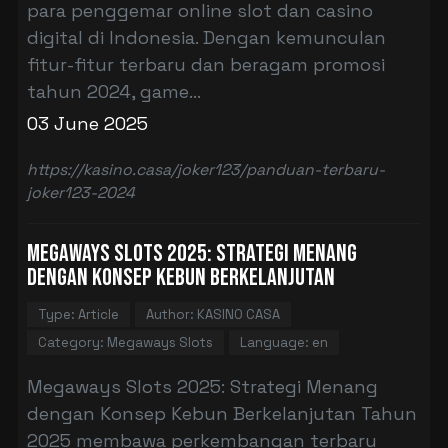
para penggemar online slot dan casino
digital di Indonesia. Dengan kemunculan
fitur-fitur terbaru dan beragam promosi
tahun 2024, game...
03 June 2025
https://kasino.casa/joker123/panduan-terbaru-
joker123-2024
Megaways Slots 2025: Strategi Menang
dengan Konsep Kebun Berkelanjutan
Type: Article
Author: KASINO CASA
Category: Megaways Slots
Language: en
Megaways Slots 2025: Strategi Menang
dengan Konsep Kebun Berkelanjutan Tahun
2025 membawa perkembangan terbaru