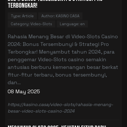
Terbongkar!
Type: Article
Author: KASINO CASA
Category: Video-Slots
Language: en
Rahasia Menang Besar di Video-Slots Casino
2024: Bonus Tersembunyi & Strategi Pro
Terbongkar! Menyambut tahun 2024, para
penggemar Video-Slots casino semakin
antusias berburu kemenangan besar berkat
fitur-fitur terbaru, bonus tersembunyi,
dan...
08 May 2025
https://kasino.casa/video-slots/rahasia-menang-
besar-video-slots-casino-2024