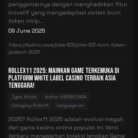
penggemarnya dengan menghadirkan fitur
inovatif yang mengadaptasi sistem burn
token mirip...
09 June 2025
https://kasino.casa/joker123/joker123-burn-token-
jackpot-2025
Rollex11 2025: Mainkan Game Terkemuka di
Platform White Label Casino Terbaik Asia
Tenggara!
Type: Article
Author: KASINO CASA
Category: Rollex11
Language: en
2025? Rollex11 2025 adalah evolusi megah
dari game kasino online populer ini. Versi
terbaru menawarkan koleksi lengkap Game