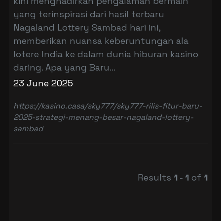
kini menghadirkan pengalaman bermain
yang terinspirasi dari hasil terbaru
Nagaland Lottery Sambad hari ini,
memberikan nuansa keberuntungan ala
lotere India ke dalam dunia hiburan kasino
daring. Apa yang Baru...
23 June 2025
https://kasino.casa/sky777/sky777-rilis-fitur-baru-
2025-strategi-menang-besar-nagaland-lottery-
sambad
Results
1
-
1
of
1