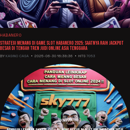
HABANERO
Strategi Menang di Game Slot Habanero 2025: Saatnya Raih Jackpot
Besar di Tengah Tren Judi Online Asia Tenggara
BY
KASINO CASA
2025-06-30 16:38:36
HITS
7053
SKY777