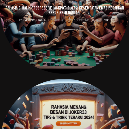
Rahasia di Balik Progressive Jackpot-Slots: Kesempatan Emas Pecahkan
Rekor Kemenangan!
BY
KASINO CASA
2025-05-29 16:05:40
HITS
7966