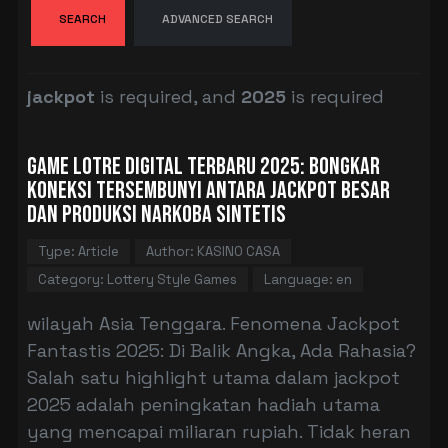
SEARCH
ADVANCED SEARCH
jackpot
is required
, and
2025
is required
Game Lotre Digital Terbaru 2025: Bongkar
Koneksi Tersembunyi Antara Jackpot Besar
dan Produksi Narkoba Sintetis
Type: Article
Author: KASINO CASA
Category: Lottery Style Games
Language: en
wilayah Asia Tenggara. Fenomena Jackpot
Fantastis 2025: Di Balik Angka, Ada Rahasia?
Salah satu highlight utama dalam jackpot
2025 adalah peningkatan hadiah utama
yang mencapai miliaran rupiah. Tidak heran