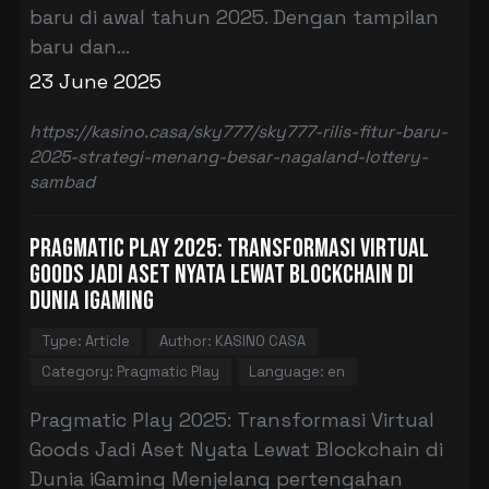
baru di awal tahun 2025. Dengan tampilan
baru dan...
23 June 2025
https://kasino.casa/sky777/sky777-rilis-fitur-baru-
2025-strategi-menang-besar-nagaland-lottery-
sambad
Pragmatic Play 2025: Transformasi Virtual
Goods Jadi Aset Nyata Lewat Blockchain di
Dunia iGaming
Type: Article
Author: KASINO CASA
Category: Pragmatic Play
Language: en
Pragmatic Play 2025: Transformasi Virtual
Goods Jadi Aset Nyata Lewat Blockchain di
Dunia iGaming Menjelang pertengahan