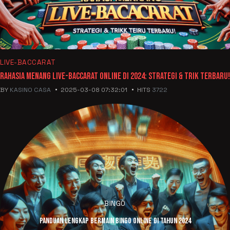
LIVE-BACCARAT
Rahasia Menang Live-Baccarat Online di 2024: Strategi & Trik Terbaru!
BY
KASINO CASA
2025-03-08 07:32:01
HITS
3722
BINGO
Panduan Lengkap Bermain Bingo Online di Tahun 2024