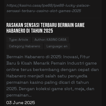
https://kasino.casa/lpe88/lpe88-lucky-palace-
sensasi-terbaru-casino-slot-games-2025
Rasakan Sensasi Terbaru Bermain Game
Habanero di Tahun 2025
Type: Article
Author: KASINO CASA
Category: Habanero
Language: en
Bermain Habanero di 2025: Inovasi, Fitur
Baru & Kisah Menarik Pemain Industri game
online terus berkembang dengan cepat dan
Habanero menjadi salah satu penyedia
permainan kasino paling dicari di tahun
2025. Dengan koleksi game slot, meja, dan
permainan...
03 June 2025