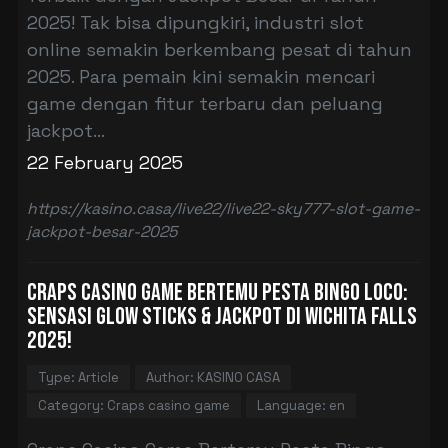
2025! Tak bisa dipungkiri, industri slot
online semakin berkembang pesat di tahun
2025. Para pemain kini semakin mencari
game dengan fitur terbaru dan peluang
jackpot...
22 February 2025
https://kasino.casa/live22/live22-sky777-slot-game-
jackpot-besar-2025
Craps Casino Game Bertemu Pesta Bingo Loco:
Sensasi Glow Sticks & Jackpot di Wichita Falls
2025!
Type: Article
Author: KASINO CASA
Category: Craps casino game
Language: en