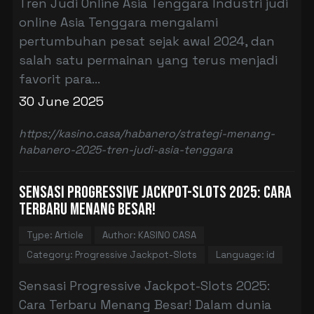
Tren Judi Online Asia Tenggara Industri judi
online Asia Tenggara mengalami
pertumbuhan pesat sejak awal 2024, dan
salah satu permainan yang terus menjadi
favorit para...
30 June 2025
https://kasino.casa/habanero/strategi-menang-
habanero-2025-tren-judi-asia-tenggara
Sensasi Progressive Jackpot-Slots 2025: Cara
Terbaru Menang Besar!
Type: Article
Author: KASINO CASA
Category: Progressive Jackpot-Slots
Language: id
Sensasi Progressive Jackpot-Slots 2025:
Cara Terbaru Menang Besar! Dalam dunia