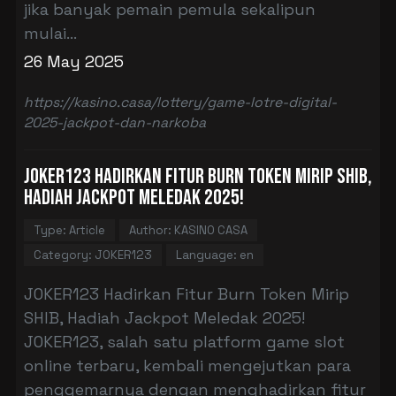
jika banyak pemain pemula sekalipun
mulai...
26 May 2025
https://kasino.casa/lottery/game-lotre-digital-
2025-jackpot-dan-narkoba
JOKER123 Hadirkan Fitur Burn Token Mirip SHIB,
Hadiah Jackpot Meledak 2025!
Type: Article
Author: KASINO CASA
Category: JOKER123
Language: en
JOKER123 Hadirkan Fitur Burn Token Mirip
SHIB, Hadiah Jackpot Meledak 2025!
JOKER123, salah satu platform game slot
online terbaru, kembali mengejutkan para
penggemarnya dengan menghadirkan fitur