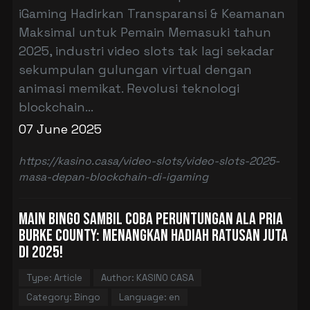
iGaming Hadirkan Transparansi & Keamanan
Maksimal untuk Pemain Memasuki tahun
2025, industri video slots tak lagi sekadar
sekumpulan gulungan virtual dengan
animasi memikat. Revolusi teknologi
blockchain...
07 June 2025
https://kasino.casa/video-slots/video-slots-2025-
masa-depan-blockchain-di-igaming
Main Bingo Sambil Coba Peruntungan ala Pria
Burke County: Menangkan Hadiah Ratusan Juta
di 2025!
Type: Article
Author: KASINO CASA
Category: Bingo
Language: en