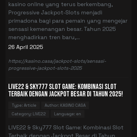
kasino online yang terus berkembang,
Progressive Jackpot-Slots menjadi
primadona bagi para pemain yang mengejar
sensasi kemenangan besar. Tahun 2025
menghadirkan tren baru,...
26 April 2025
https://kasino.casa/jackpot-slots/sensasi-
progressive-jackpot-slots-2025
LIVE22 & Sky777 Slot Game: Kombinasi Slot
Terbaik dengan Jackpot Besar di Tahun 2025!
Type: Article
Author: KASINO CASA
Category: LIVE22
Language: en
LIVE22 & Sky777 Slot Game: Kombinasi Slot
Terbaik dengan Jackpot Besar di Tahun