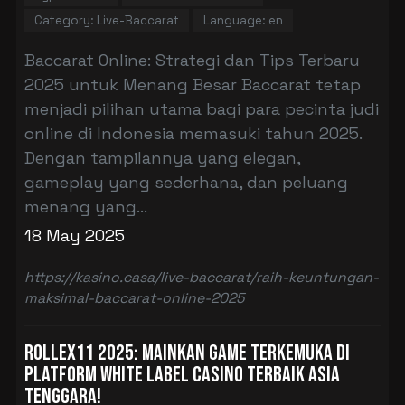
Category: Live-Baccarat
Language: en
Baccarat Online: Strategi dan Tips Terbaru
2025 untuk Menang Besar Baccarat tetap
menjadi pilihan utama bagi para pecinta judi
online di Indonesia memasuki tahun 2025.
Dengan tampilannya yang elegan,
gameplay yang sederhana, dan peluang
menang yang...
18 May 2025
https://kasino.casa/live-baccarat/raih-keuntungan-
maksimal-baccarat-online-2025
Rollex11 2025: Mainkan Game Terkemuka di
Platform White Label Casino Terbaik Asia
Tenggara!