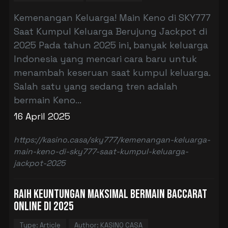
Kemenangan Keluarga! Main Keno di SKY777
Saat Kumpul Keluarga Berujung Jackpot di
2025 Pada tahun 2025 ini, banyak keluarga
Indonesia yang mencari cara baru untuk
menambah keseruan saat kumpul keluarga.
Salah satu yang sedang tren adalah
bermain Keno...
16 April 2025
https://kasino.casa/sky777/kemenangan-keluarga-
main-keno-di-sky777-saat-kumpul-keluarga-
jackpot-2025
Raih Keuntungan Maksimal Bermain Baccarat
Online di 2025
Type: Article
Author: KASINO CASA