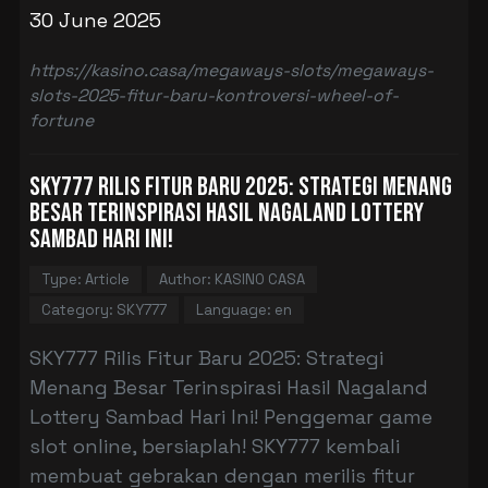
30 June 2025
https://kasino.casa/megaways-slots/megaways-
slots-2025-fitur-baru-kontroversi-wheel-of-
fortune
SKY777 Rilis Fitur Baru 2025: Strategi Menang
Besar Terinspirasi Hasil Nagaland Lottery
Sambad Hari Ini!
Type: Article
Author: KASINO CASA
Category: SKY777
Language: en
SKY777 Rilis Fitur Baru 2025: Strategi
Menang Besar Terinspirasi Hasil Nagaland
Lottery Sambad Hari Ini! Penggemar game
slot online, bersiaplah! SKY777 kembali
membuat gebrakan dengan merilis fitur