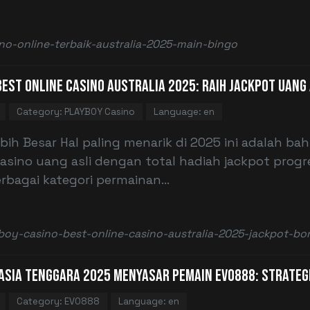
ino-online-terbaik-australia-2025-main-bingo
est Online Casino Australia 2025: Raih Jackpot Uang 
Category: PLAYBOY Casino
Language: en
bih Besar Hal paling menarik di 2025 ini adalah b
sino uang asli dengan total hadiah jackpot progre
erbagai kategori permainan...
yboy-casino-best-online-casino-australia-2025-jackpot-bo
 Asia Tenggara 2025 Menyasar Pemain EVO888: Strateg
Category: EVO888
Language: en