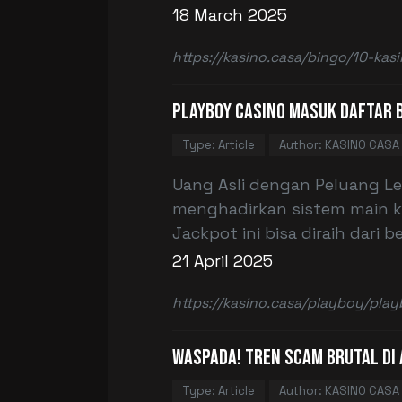
18 March 2025
https://kasino.casa/bingo/10-kas
PLAYBOY Casino Masuk Daftar B
Type: Article
Author: KASINO CASA
Uang Asli dengan Peluang Le
menghadirkan sistem main ka
Jackpot ini bisa diraih dari b
21 April 2025
https://kasino.casa/playboy/pla
Waspada! Tren Scam Brutal di
Type: Article
Author: KASINO CASA