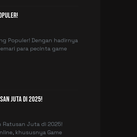
opuler!
ing Populer! Dengan hadirnya
gemari para pecinta game
an Juta di 2025!
 Ratusan Juta di 2025!
nline, khususnya Game