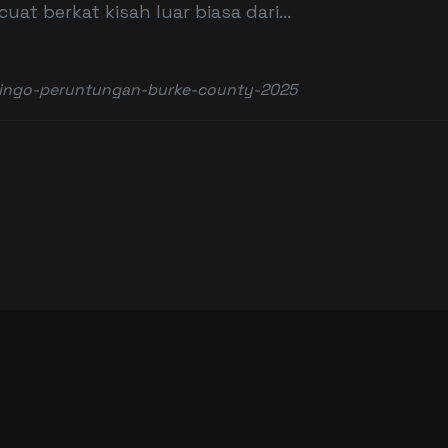
at berkat kisah luar biasa dari...
-bingo-peruntungan-burke-county-2025