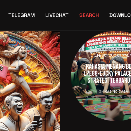
TELEGRAM
LIVECHAT
SEARCH
DOWNLO
LPE88-LUCKY PAL
Rahasia Menang Be
LPE88-Lucky Palace:
Strategi Terbaru
BY
KASINO CASA
2025-02-25 10:17:08
H