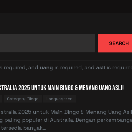
SEARCH
s required
, and
uang
is required
, and
asli
is require
ustralia 2025 untuk Main Bingo & Menang Uang Asli!
Category: Bingo
Language: en
Australia 2025 untuk Main Bingo & Menang Uang Asli
g paling populer di Australia. Dengan perkembanga
 tersedia banyak...