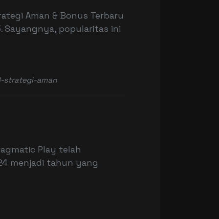
rategi Aman & Bonus Terbaru
 Sayangnya, popularitas ini
-strategi-aman
ragmatic Play telah
024 menjadi tahun yang