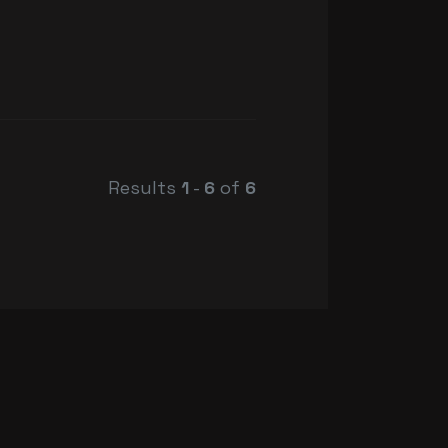
Results
1
-
6
of
6