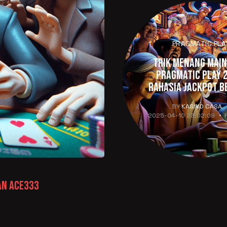
PRAGMATIC PLA
Trik Menang Main
Pragmatic Play 
Rahasia Jackpot B
Game Paling Pop
BY
KASINO CASA
2025-04-10 23:02:09
an ACE333