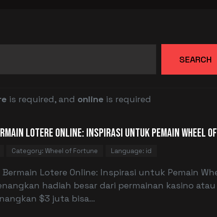
SEARCH
re
is required
, and
online
is required
rmain Lotere Online: Inspirasi untuk Pemain Wheel of
Category: Wheel of Fortune
Language: id
ermain Lotere Online: Inspirasi untuk Pemain Whee
ngkan hadiah besar dari permainan kasino atau l
angkan $3 juta bisa...