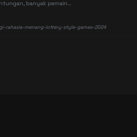
ntungan, banyak pemain...
tegi-rahasia-menang-lottery-style-games-2024