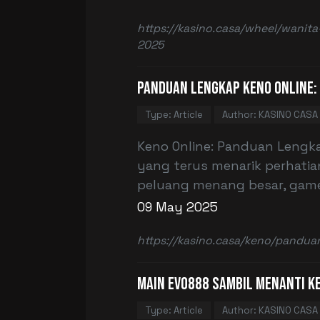
https://kasino.casa/wheel/wanit
2025
Panduan Lengkap Keno Online:
Type: Article
Author: KASINO CASA
Keno Online: Panduan Lengka
yang terus menarik perhati
peluang menang besar, game 
09 May 2025
https://kasino.casa/keno/pandu
Main EVO888 Sambil Menanti Keb
Type: Article
Author: KASINO CASA