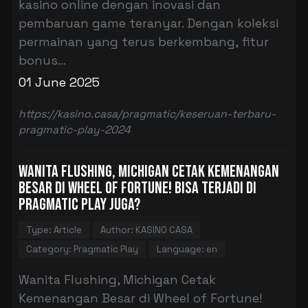
kasino online dengan inovasi dan
pembaruan game teranyar. Dengan koleksi
permainan yang terus berkembang, fitur
bonus...
01 June 2025
https://kasino.casa/pragmatic/keseruan-terbaru-
pragmatic-play-2024
Wanita Flushing, Michigan Cetak Kemenangan
Besar di Wheel of Fortune! Bisa Terjadi di
Pragmatic Play Juga?
Type: Article
Author: KASINO CASA
Category: Pragmatic Play
Language: en
Wanita Flushing, Michigan Cetak
Kemenangan Besar di Wheel of Fortune!