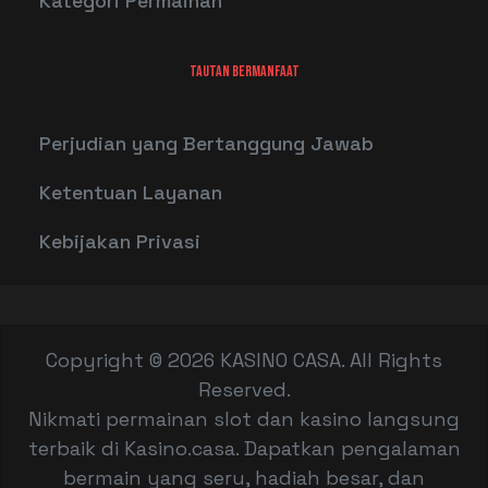
Kategori Permainan
TAUTAN BERMANFAAT
Perjudian yang Bertanggung Jawab
Ketentuan Layanan
Kebijakan Privasi
Copyright © 2026 KASINO CASA. All Rights
Reserved.
Nikmati permainan slot dan kasino langsung
terbaik di Kasino.casa. Dapatkan pengalaman
bermain yang seru, hadiah besar, dan