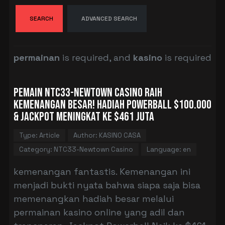
SEARCH
ADVANCED SEARCH
permainan
is required
, and
kasino
is required
Pemain NTC33-Newtown Casino Raih
Kemenangan Besar! Hadiah Powerball $100.000
& Jackpot Meningkat ke $461 Juta
Type: Article
Author: KASINO CASA
Category: NTC33-Newtown Casino
Language: en
kemenangan fantastis. Kemenangan ini
menjadi bukti nyata bahwa siapa saja bisa
memenangkan hadiah besar melalui
permainan kasino online yang adil dan