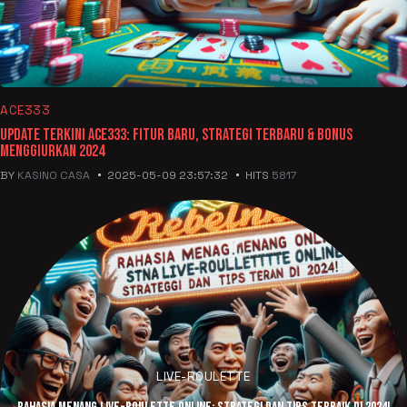
ACE333
Update Terkini ACE333: Fitur Baru, Strategi Terbaru & Bonus
Menggiurkan 2024
BY
KASINO CASA
2025-05-09 23:57:32
HITS
5817
LIVE-ROULETTE