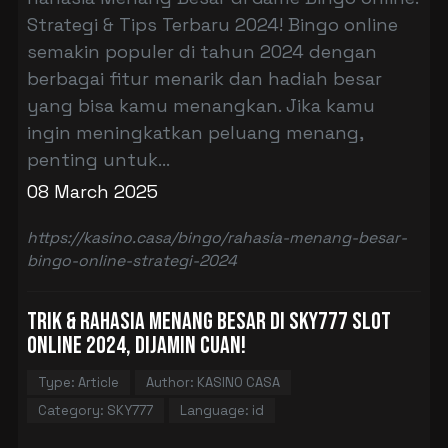
Strategi & Tips Terbaru 2024! Bingo online
semakin populer di tahun 2024 dengan
berbagai fitur menarik dan hadiah besar
yang bisa kamu menangkan. Jika kamu
ingin meningkatkan peluang menang,
penting untuk...
08 March 2025
https://kasino.casa/bingo/rahasia-menang-besar-
bingo-online-strategi-2024
Trik & Rahasia Menang Besar di SKY777 Slot
Online 2024, Dijamin Cuan!
Type: Article
Author: KASINO CASA
Category: SKY777
Language: id