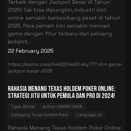
Terbaik dengan Jackpot Besar di Tahun
2025! Tak bisa dipungkiri, industri slot
online semakin berkembang pesat di tahun
2025. Para pemain kini semakin mencari
game dengan fitur terbaru dan peluang
jackpot...
22 February 2025
https://kasino.casa/live22/live22-sky777-slot-game-
jackpot-besar-2025
Rahasia Menang Texas Holdem Poker Online:
Strategi Jitu untuk Pemula dan Pro di 2024!
Type: Article
Author: KASINO CASA
Category: Texas Holdem Poker
Language: id
Rahasia Menang Texas Holdem Poker Online: