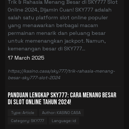
Trik & Rahasia Menang Besar di SKY777 Slot
Online 2024, Dijamin Cuan! SKY777 adalah
salah satu platform slot online populer
yang menawarkan berbagai macam
permainan menarik dan peluang besar
untuk memenangkan jackpot. Namun,
kemenangan besar di SKY777...
17 March 2025
https://kasino.casa/sky777/trik-rahasia-menang-
besar-sky777-slot-2024
Panduan Lengkap SKY777: Cara Menang Besar
di Slot Online Tahun 2024!
Type: Article
Author: KASINO CASA
Category: SKY777
Language: id