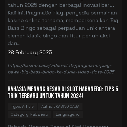
tahun 2025 dengan berbagai inovasi baru.
Kali ini, Pragmatic Play, penyedia permainan
kasino online ternama, memperkenalkan Big
Bass Bingo sebagai perpaduan unik antara
elemen klasik bingo dan fitur penuh aksi
dari...
28 February 2025
https://kasino.casa/video-slots/pragmatic-play-
bawa-big-bass-bingo-ke-dunia-video-slots-2025
Rahasia Menang Besar di Slot Habanero: Tips &
Trik Terbaru untuk Tahun 2024!
Type: Article
Author: KASINO CASA
Category: Habanero
Language: id
Rahasia Menang Besar di Slot Habanero: