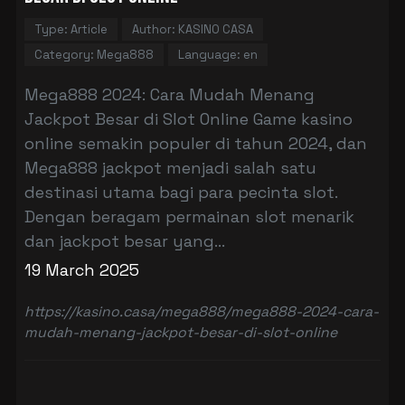
Type: Article
Author: KASINO CASA
Category: Mega888
Language: en
Mega888 2024: Cara Mudah Menang
Jackpot Besar di Slot Online Game kasino
online semakin populer di tahun 2024, dan
Mega888 jackpot menjadi salah satu
destinasi utama bagi para pecinta slot.
Dengan beragam permainan slot menarik
dan jackpot besar yang...
19 March 2025
https://kasino.casa/mega888/mega888-2024-cara-
mudah-menang-jackpot-besar-di-slot-online