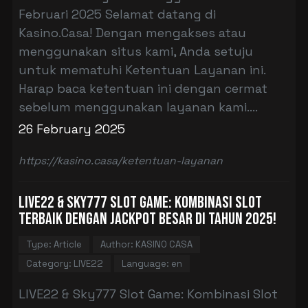
Februari 2025 Selamat datang di
Kasino.Casa! Dengan mengakses atau
menggunakan situs kami, Anda setuju
untuk mematuhi Ketentuan Layanan ini.
Harap baca ketentuan ini dengan cermat
sebelum menggunakan layanan kami....
26 February 2025
https://kasino.casa/ketentuan-layanan
LIVE22 & Sky777 Slot Game: Kombinasi Slot
Terbaik dengan Jackpot Besar di Tahun 2025!
Type: Article
Author: KASINO CASA
Category: LIVE22
Language: en
LIVE22 & Sky777 Slot Game: Kombinasi Slot