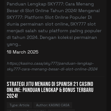
Panduan Lengkap SKY777: Cara Menang
Besar di Slot Online Tahun 2024! Mengenal
SKY777: Platform Slot Online Populer Di
dunia permainan slot online, SKY777 slot
menjadi salah satu platform paling populer
di tahun 2024. Dengan koleksi permainan
yang...
18 March 2025
https://kasino.casa/sky777/panduan-lengkap-
sky777-cara-menang-besar-di-slot-online-2024
Strategi Jitu Menang di Spanish 21 Casino
Online: Panduan Lengkap & Bonus Terbaru
2024!
Type: Article
Author: KASINO CASA