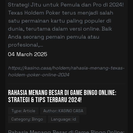
Strategi Jitu untuk Pemula dan Pro di 2024!
Texas Holdem Poker terus menjadi salah
satu permainan kartu paling populer di
dunia, terutama dalam versi online. Baik
Anda seorang pemain pemula atau
profesional,...
04 March 2025
https://kasino.casa/holdem/rahasia-menang-texas-
holdem-poker-online-2024
Rahasia Menang Besar di Game Bingo Online:
Strategi & Tips Terbaru 2024!
Type: Article
Author: KASINO CASA
Category: Bingo
Language: id
Rahasia Menang Besar di Game Bingo Online: