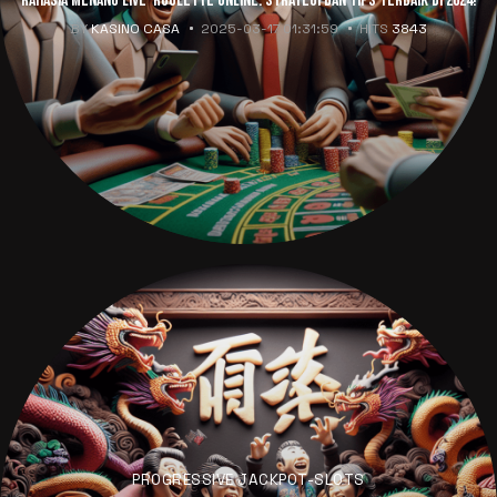
Rahasia Menang Live-Roulette Online: Strategi dan Tips Terbaik di 2024!
BY
KASINO CASA
2025-03-17 01:31:59
HITS
3843
PROGRESSIVE JACKPOT-SLOTS