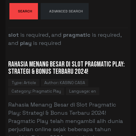
SEARCH
ADVANCED SEARCH
slot
is required
, and
pragmatic
is required
,
and
play
is required
Rahasia Menang Besar di Slot Pragmatic Play:
Strategi & Bonus Terbaru 2024!
Type: Article
Author: KASINO CASA
Category: Pragmatic Play
Language: en
Rahasia Menang Besar di Slot Pragmatic
Play: Strategi & Bonus Terbaru 2024!
Pragmatic Play telah mengambil alih dunia
perjudian online sejak beberapa tahun