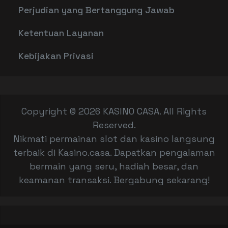
Perjudian yang Bertanggung Jawab
Ketentuan Layanan
Kebijakan Privasi
Copyright © 2026 KASINO CASA. All Rights
Reserved.
Nikmati permainan slot dan kasino langsung
terbaik di Kasino.casa. Dapatkan pengalaman
bermain yang seru, hadiah besar, dan
keamanan transaksi. Bergabung sekarang!