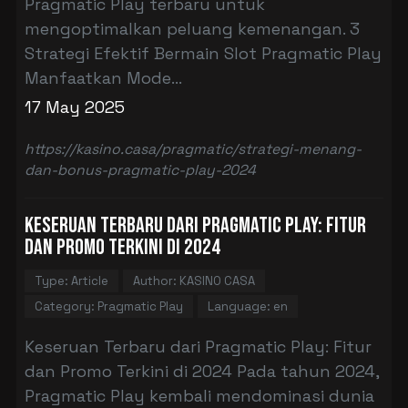
Pragmatic Play terbaru untuk
mengoptimalkan peluang kemenangan. 3
Strategi Efektif Bermain Slot Pragmatic Play
Manfaatkan Mode...
17 May 2025
https://kasino.casa/pragmatic/strategi-menang-
dan-bonus-pragmatic-play-2024
Keseruan Terbaru dari Pragmatic Play: Fitur
dan Promo Terkini di 2024
Type: Article
Author: KASINO CASA
Category: Pragmatic Play
Language: en
Keseruan Terbaru dari Pragmatic Play: Fitur
dan Promo Terkini di 2024 Pada tahun 2024,
Pragmatic Play kembali mendominasi dunia