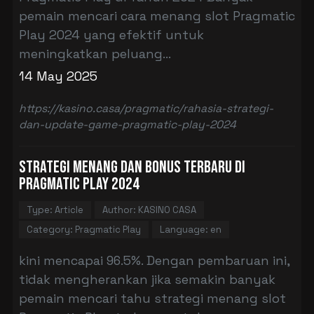
pemain mencari cara menang slot Pragmatic
Play 2024 yang efektif untuk
meningkatkan peluang...
14 May 2025
https://kasino.casa/pragmatic/rahasia-strategi-
dan-update-game-pragmatic-play-2024
Strategi Menang dan Bonus Terbaru di
Pragmatic Play 2024
Type: Article
Author: KASINO CASA
Category: Pragmatic Play
Language: en
kini mencapai 96.5%. Dengan pembaruan ini,
tidak mengherankan jika semakin banyak
pemain mencari tahu strategi menang slot