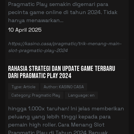
Pragmatic Play semakin digemari para
pecinta game online di tahun 2024. Tidak
hanya menawarkan...
10 April 2025
https://kasino.casa/pragmatic/trik-menang-main-
slot-pragmatic-play-2024
Rahasia Strategi dan Update Game Terbaru
dari Pragmatic Play 2024
Type: Article
Author: KASINO CASA
Category: Pragmatic Play
Language: en
hingga 1.000x taruhan! Ini jelas memberikan
peluang yang lebih tinggi kepada para
pemain high roller. Cara Menang Slot
Pragmatic Play di Tahun 2024 Banyak