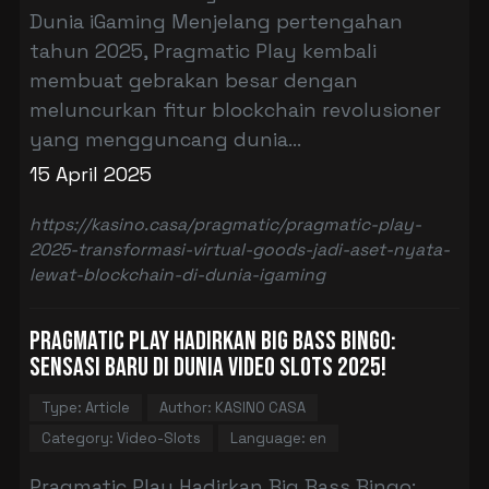
Dunia iGaming Menjelang pertengahan
tahun 2025, Pragmatic Play kembali
membuat gebrakan besar dengan
meluncurkan fitur blockchain revolusioner
yang mengguncang dunia...
15 April 2025
https://kasino.casa/pragmatic/pragmatic-play-
2025-transformasi-virtual-goods-jadi-aset-nyata-
lewat-blockchain-di-dunia-igaming
Pragmatic Play Hadirkan Big Bass Bingo:
Sensasi Baru di Dunia Video Slots 2025!
Type: Article
Author: KASINO CASA
Category: Video-Slots
Language: en
Pragmatic Play Hadirkan Big Bass Bingo: