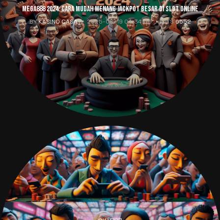
Mega888 2024: Cara Mudah Menang Jackpot Besar di Slot Online
BY
KASINO CASA
2025-03-19 04:34:06
HITS
6552