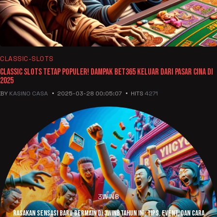
CLASSIC-SLOTS
Classic Slots Tetap Populer! Dampak Bet365 Keluar dari Pasar Cina di
2025
BY
KASINO CASA
2025-03-28 00:05:07
HITS
4271
3WIN8
Rasakan Sensasi Baru Bermain di 3WIN8 Tahun Ini: Tips, Event, dan Cara