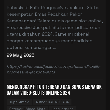
Rahasia di Balik Progressive Jackpot-Slots:
Kesempatan Emas Pecahkan Rekor
Kemenangan! Dalam dunia game slot online,
Progressive Jackpot-Slots menjadi sorotan
utama di tahun 2024. Game ini dikenal
dengan kemampuannya menghadirkan
potensi kemenangan...
29 May 2025
https://kasino.casa/jackpot-slots/rahasia-di-balik-
progressive-jackpot-slots
Mengungkap Fitur Terbaru dan Bonus Menarik
dalam Video-Slots Online 2024
Type: Article
Author: KASINO CASA
Category: Video-Slots
Language: en