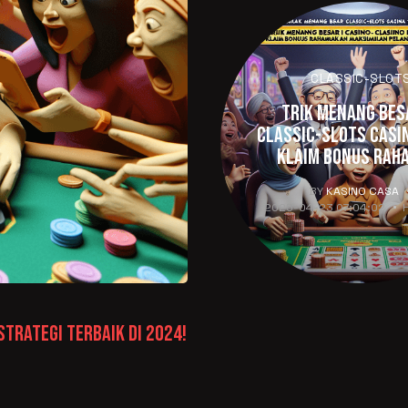
CLASSIC-SLOT
Trik Menang Bes
Classic-Slots Casi
Klaim Bonus Raha
Maksimalkan Peluan
BY
KASINO CASA
2025-04-23 07:04:02
Strategi Terbaik di 2024!