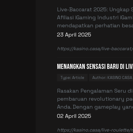
Live-Baccarat 2025: Ungkap
Afiliasi iGaming Industri i
mendapatkan perhatian besar
23 April 2025
https://kasino.casa/live-baccara
Menangkan Sensasi Baru di Liv
Type: Article
Author: KASINO CASA
Rasakan Pengalaman Seru di L
pembaruan revolutionary pa
Anda. Dengan gameplay yang 
02 April 2025
https://kasino.casa/live-roulette