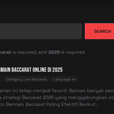
SEARCH
carat
is required
, and
2025
is required
main Baccarat Online di 2025
Category: Live-Baccarat
Language: en
an ini tetap menjadi favorit. Bahkan banyak pem
strategi Baccarat 2025 yang menggabungkan sta
 Bermain Baccarat Paling Efektif! Berikut...