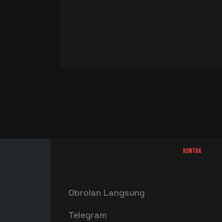
KONTAK
Obrolan Langsung
Telegram