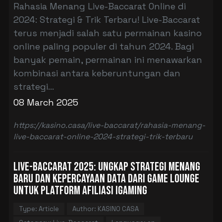
Rahasia Menang Live-Baccarat Online di
2024: Strategi & Trik Terbaru! Live-Baccarat
terus menjadi salah satu permainan kasino
online paling populer di tahun 2024. Bagi
banyak pemain, permainan ini menawarkan
kombinasi antara keberuntungan dan
strategi...
08 March 2025
https://kasino.casa/live-baccarat/rahasia-menang-
live-baccarat-online-2024-strategi-trik-terbaru
Live-Baccarat 2025: Ungkap Strategi Menang
Baru dan Kepercayaan Data dari Game Lounge
untuk Platform Afiliasi iGaming
Type: Article
Author: KASINO CASA