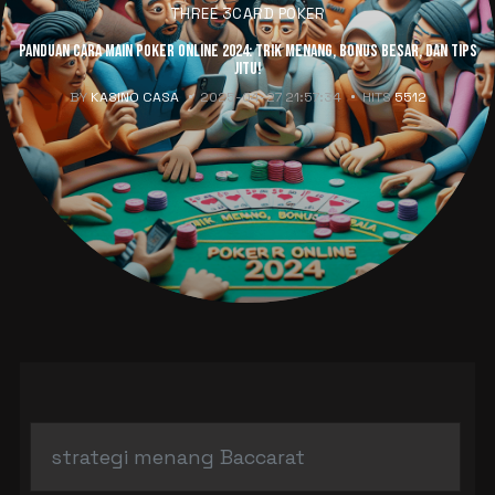
THREE 3CARD POKER
Panduan Cara Main Poker Online 2024: Trik Menang, Bonus Besar, dan Tips
Jitu!
BY
KASINO CASA
2025-04-27 21:57:34
HITS
5512
Search Form