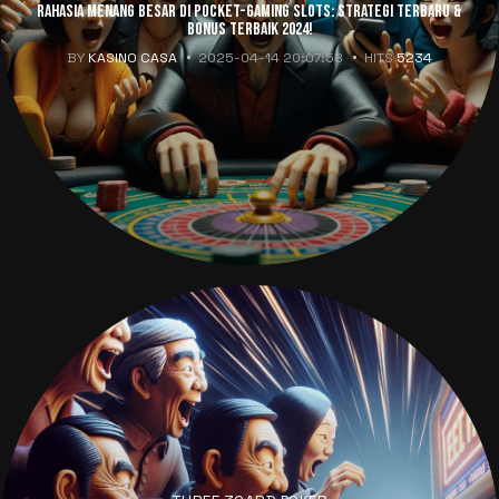
Rahasia Menang Besar di Pocket-Gaming Slots: Strategi Terbaru &
Bonus Terbaik 2024!
BY
KASINO CASA
2025-04-14 20:07:58
HITS
5234