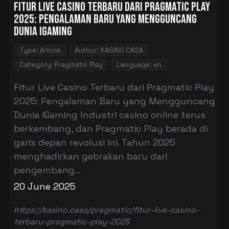
Fitur Live Casino Terbaru dari Pragmatic Play
2025: Pengalaman Baru yang Mengguncang
Dunia iGaming
Type: Article
Author: KASINO CASA
Category: Pragmatic Play
Language: en
Fitur Live Casino Terbaru dari Pragmatic Play
2025: Pengalaman Baru yang Mengguncang
Dunia iGaming Industri casino online terus
berkembang, dan Pragmatic Play berada di
garis depan revolusi ini. Tahun 2025
menghadirkan gebrakan baru dari
pengembang...
20 June 2025
https://kasino.casa/pragmatic/fitur-live-casino-
terbaru-pragmatic-play-2025