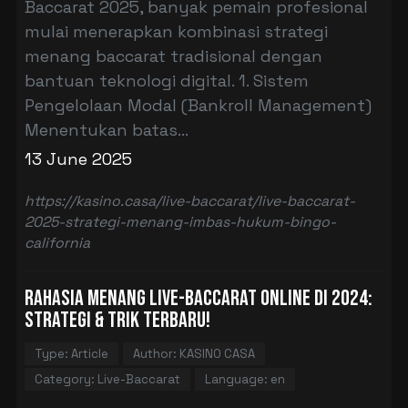
Baccarat 2025, banyak pemain profesional
mulai menerapkan kombinasi strategi
menang baccarat tradisional dengan
bantuan teknologi digital. 1. Sistem
Pengelolaan Modal (Bankroll Management)
Menentukan batas...
13 June 2025
https://kasino.casa/live-baccarat/live-baccarat-
2025-strategi-menang-imbas-hukum-bingo-
california
Rahasia Menang Live-Baccarat Online di 2024:
Strategi & Trik Terbaru!
Type: Article
Author: KASINO CASA
Category: Live-Baccarat
Language: en