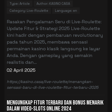
Type: Article
Author: KASINO CASA
Category: Live-Roulette
Language: en
Rasakan Pengalaman Seru di Live-Roulette:
Update Fitur & Strategi 2025 Live-Roulette
kini hadir dengan pembaruan revolutionary
pada tahun 2025, membawa sensasi
permainan kasino klasik langsung ke layar
Anda. Dengan gameplay yang semakin
realistis dan...
02 April 2025
https://kasino.casa/live-roulette/menangkan-
sensasi-baru-di-live-roulette-fitur-terbaru-2025
Mengungkap Fitur Terbaru dan Bonus Menarik
dalam Video-Slots Online 2024