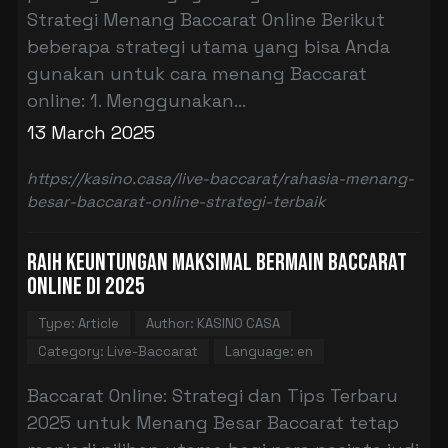
Strategi Menang Baccarat Online Berikut
beberapa strategi utama yang bisa Anda
gunakan untuk cara menang Baccarat
online: 1. Menggunakan...
13 March 2025
https://kasino.casa/live-baccarat/rahasia-menang-
besar-baccarat-online-strategi-terbaik
Raih Keuntungan Maksimal Bermain Baccarat
Online di 2025
Type: Article
Author: KASINO CASA
Category: Live-Baccarat
Language: en
Baccarat Online: Strategi dan Tips Terbaru
2025 untuk Menang Besar Baccarat tetap