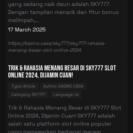
yang sedang naik daun adalah SKY777.
Dengan tampilan menarik dan fitur bonus
melimpah,...
17 March 2025
https://kasino.casa/sky777/sky777-rahasia-
menang-besar-slot-online-2024
Trik & Rahasia Menang Besar di SKY777 Slot
Online 2024, Dijamin Cuan!
Type: Article
Author: KASINO CASA
Category: SKY777
Language: id
Trik & Rahasia Menang Besar di SKY777 Slot
Online 2024, Dijamin Cuan! SKY777 adalah
salah satu platform slot online populer
yang menawarkan berbagai macam