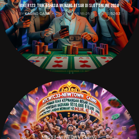
JOKER123: Trik Rahasia Menang Besar di Slot Online 2024!
BY
KASINO CASA
2025-03-06 16:21:55
HITS
5263
NTC33-NEWTOWN CASINO