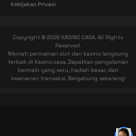
Kebijakan Privasi
Copyright © 2026 KASINO CASA. All Rights
Reserved.
Nikmati permainan slot dan kasino langsung
terbaik di Kasino.casa. Dapatkan pengalaman
bermain yang seru, hadiah besar, dan
keamanan transaksi. Bergabung sekarang!