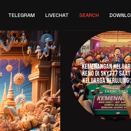
TELEGRAM
LIVECHAT
SEARCH
DOWNLO
SKY777
Kemenangan Keluarg
Keno di SKY777 Saa
Keluarga Berujung 
di 2025
BY
KASINO CASA
2025-04-16 19:53:58