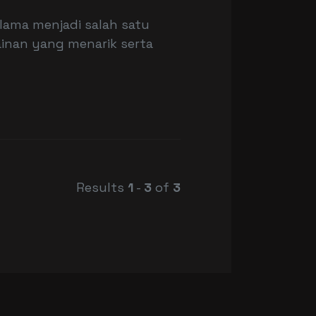
 lama menjadi salah satu
mainan yang menarik serta
Results
1
-
3
of
3