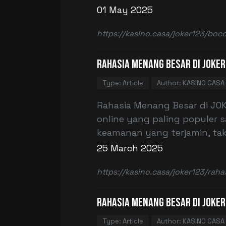
01 May 2025
https://kasino.casa/joker123/boc
Rahasia Menang Besar di JOKER
Type: Article
Author: KASINO CASA
Rahasia Menang Besar di JOKE
online yang paling populer s
keamanan yang terjamin, tak 
25 March 2025
https://kasino.casa/joker123/rah
Rahasia Menang Besar di JOKER
Type: Article
Author: KASINO CASA