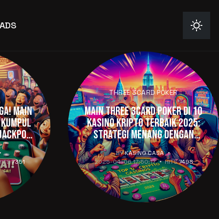
ADS
THREE 3CARD POKER
a! Main
Main Three 3Card Poker di 10
t Kumpul
Kasino Kripto Terbaik 2025:
Jackpot
Strategi Menang dengan
Bitcoin & Altcoin
BY
KASINO CASA
HITS
7351
2025-04-06 17:50:17
HITS
7498