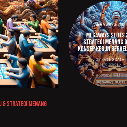
MEGAWAYS SLO
Megaways Slots 
Strategi Menang 
Konsep Kebun Berke
BY
KASINO CASA
2025-02-21 15:53:51
H
u & Strategi Menang