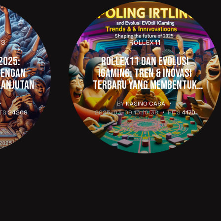
TS
ROLLEX11
2025:
Rollex11 dan Evolusi
dengan
iGaming: Tren & Inovasi
lanjutan
Terbaru yang Membentuk
Masa Depan 2025
BY
KASINO CASA
ITS
24209
2025-03-09 15:10:38
HITS
4170