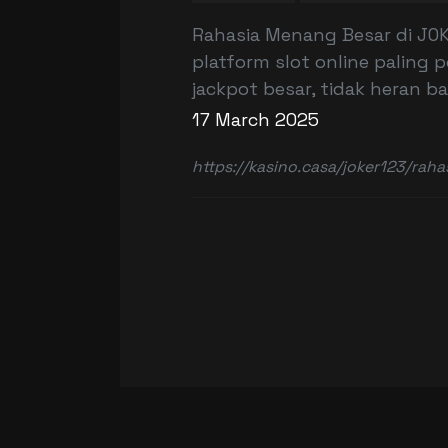
Rahasia Menang Besar di JOK
platform slot online paling 
jackpot besar, tidak heran b
17 March 2025
https://kasino.casa/joker123/rah