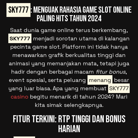
SKY777
: Menguak Rahasia Game Slot Online
Paling Hits Tahun 2024
Saat dunia game online terus berkembang,
SKY777
menjadi sorotan utama di kalangan
pecinta game slot. Platform ini tidak hanya
menawarkan grafik berkualitas tinggi dan
animasi yang memanjakan mata, tetapi juga
hadir dengan berbagai macam
fitur bonus
,
event spesial, serta peluang
menang
besar
yang luar biasa. Apa yang membuat
SKY777
casino
begitu menarik di tahun 2024? Mari
kita simak selengkapnya.
Fitur Terkini: RTP Tinggi dan Bonus
Harian