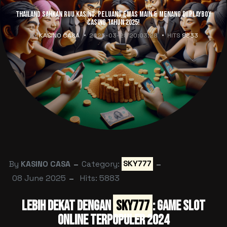
Thailand Sahkan RUU Kasino: Peluang Emas Main & Menang di PLAYBOY
Casino Tahun 2025!
BY
KASINO CASA
2025-03-28 20:03:28
HITS
9833
By
KASINO CASA
Category:
SKY777
08 June 2025
Hits: 5883
LEBIH DEKAT DENGAN
SKY777
: GAME SLOT
ONLINE TERPOPULER 2024