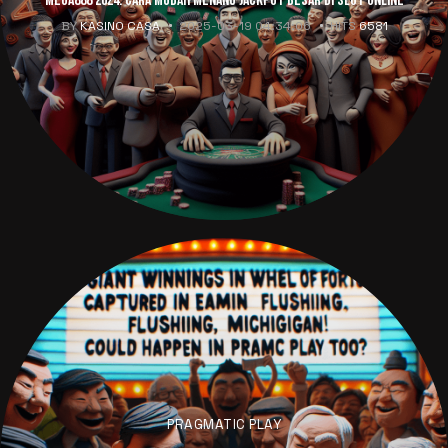
Mega888 2024: Cara Mudah Menang Jackpot Besar di Slot Online
BY
KASINO CASA
2025-03-19 04:34:06
HITS
6581
PRAGMATIC PLAY