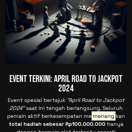
Event Terkini: April Road to Jackpot
2024
Event spesial bertajuk
"April Road to Jackpot
2024"
saat ini tengah berlangsung. Seluruh
pemain aktif berkesempatan me
menang
kan
total hadiah sebesar Rp100.000.000
hanya
dengan bermain slot tertentu seperti