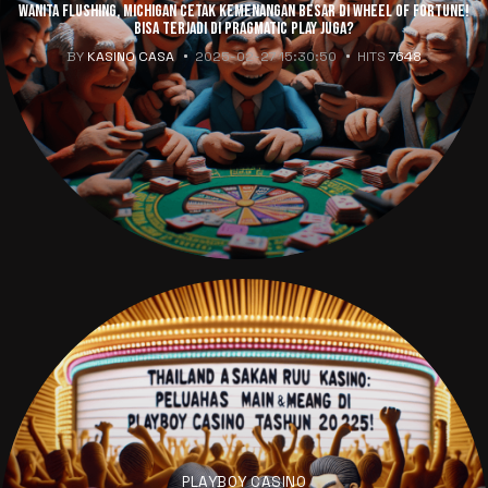
Wanita Flushing, Michigan Cetak Kemenangan Besar di Wheel of Fortune!
Bisa Terjadi di Pragmatic Play Juga?
BY
KASINO CASA
2025-02-27 15:30:50
HITS
7648
PLAYBOY CASINO