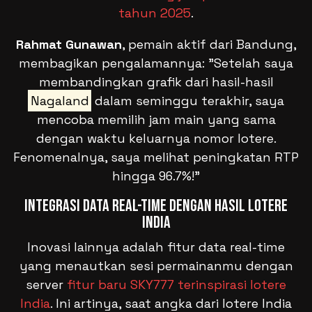
tahun 2025
.
Rahmat Gunawan
, pemain aktif dari Bandung,
membagikan pengalamannya: "Setelah saya
membandingkan grafik dari hasil-hasil
Nagaland
dalam seminggu terakhir, saya
mencoba memilih jam main yang sama
dengan waktu keluarnya nomor lotere.
Fenomenalnya, saya melihat peningkatan RTP
hingga 96.7%!"
Integrasi Data Real-Time dengan Hasil Lotere
India
Inovasi lainnya adalah fitur data real-time
yang menautkan sesi permainanmu dengan
server
fitur baru SKY777 terinspirasi lotere
India
. Ini artinya, saat angka dari lotere India