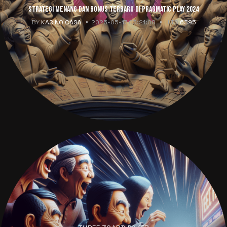
Strategi Menang dan Bonus Terbaru di Pragmatic Play 2024
BY
KASINO CASA
2025-05-17 03:21:08
HITS
6395