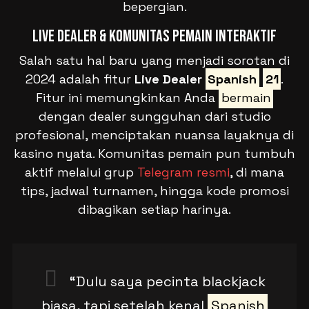
bepergian.
Live Dealer & Komunitas Pemain Interaktif
Salah satu hal baru yang menjadi sorotan di
2024 adalah fitur
Live Dealer
Spanish
21
.
Fitur ini memungkinkan Anda
bermain
dengan dealer sungguhan dari studio
profesional, menciptakan nuansa layaknya di
kasino nyata. Komunitas pemain pun tumbuh
aktif melalui grup
Telegram resmi
, di mana
tips, jadwal turnamen, hingga kode promosi
dibagikan setiap harinya.
“Dulu saya pecinta blackjack
biasa, tapi setelah kenal
Spanish