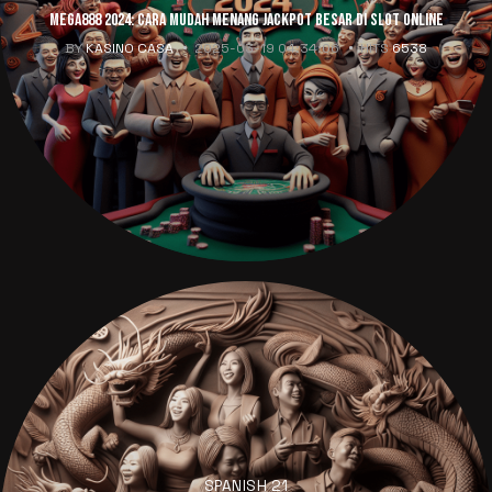
Mega888 2024: Cara Mudah Menang Jackpot Besar di Slot Online
BY
KASINO CASA
2025-03-19 04:34:06
HITS
6538
SPANISH 21