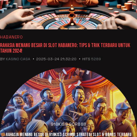
HABANERO
Rahasia Menang Besar di Slot Habanero: Tips & Trik Terbaru untuk
Tahun 2024!
BY
KASINO CASA
2025-03-24 21:32:20
HITS
5289
918KISS SCR888
Rahasia Menang Besar di 918KISS SCR888: Strategi Slot & Bonus Terbaru