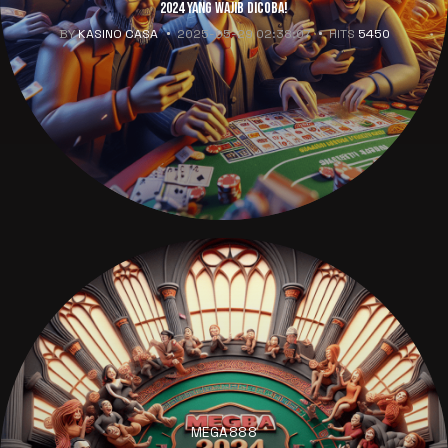
2024 yang Wajib Dicoba!
BY
KASINO CASA
2025-05-29 02:38:07
HITS
5450
MEGA888