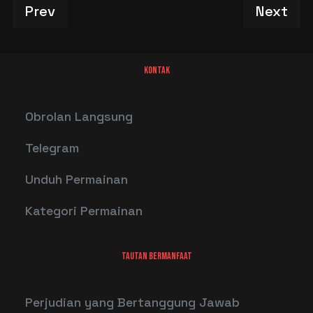
Previous article: Strategi Jitu Menang di
Next art
Prev
Next
KONTAK
Obrolan Langsung
Telegram
Unduh Permainan
Kategori Permainan
TAUTAN BERMANFAAT
Perjudian yang Bertanggung Jawab