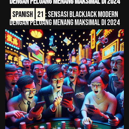
DENGAN PELUANG MENANG MAKSIMAL DI 2024
Spanish
21
: Sensasi Blackjack Modern
dengan Peluang Menang Maksimal di 2024