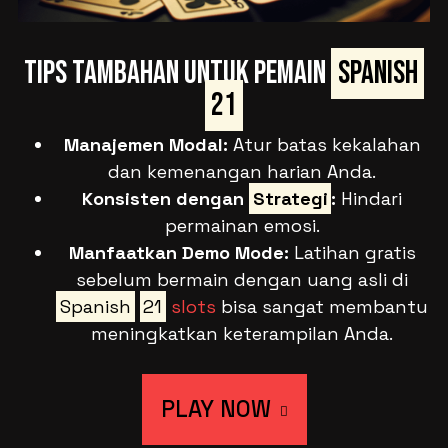
Tips Tambahan untuk Pemain
Spanish
21
Manajemen Modal:
Atur batas kekalahan
dan kemenangan harian Anda.
Konsisten dengan
Strategi
:
Hindari
permainan emosi.
Manfaatkan Demo Mode:
Latihan gratis
sebelum bermain dengan uang asli di
Spanish
21
slots
bisa sangat membantu
meningkatkan keterampilan Anda.
PLAY NOW