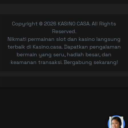
Copyright © 2026 KASINO CASA. All Rights
Reserved.
Nikmati permainan slot dan kasino langsung
terbaik di Kasino.casa. Dapatkan pengalaman
bermain yang seru, hadiah besar, dan
keamanan transaksi. Bergabung sekarang!