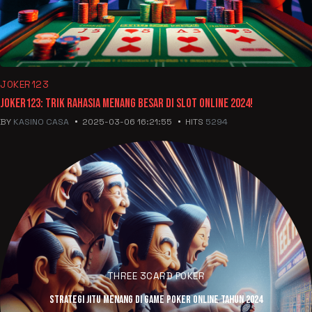
JOKER123
JOKER123: Trik Rahasia Menang Besar di Slot Online 2024!
BY
KASINO CASA
2025-03-06 16:21:55
HITS
5294
THREE 3CARD POKER
Strategi Jitu Menang di Game Poker Online Tahun 2024