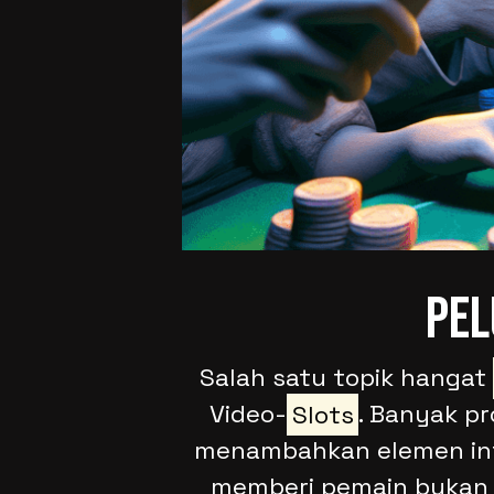
Pel
Salah satu topik hangat
Video-
Slots
. Banyak pr
menambahkan elemen int
memberi pemain bukan