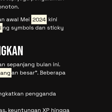
onoton.
an awal Mei
2024
kini
i
ng symbols dan sticky
ngkan
n sepanjang bulan ini.
ang
an besar". Beberapa
ngkatkan pengganda
mas, keuntungan XP hingga