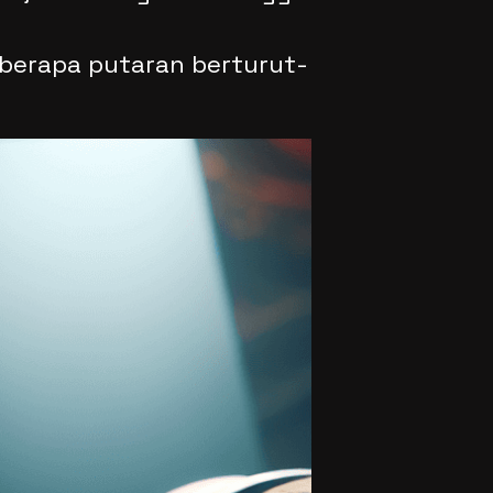
berapa putaran berturut-