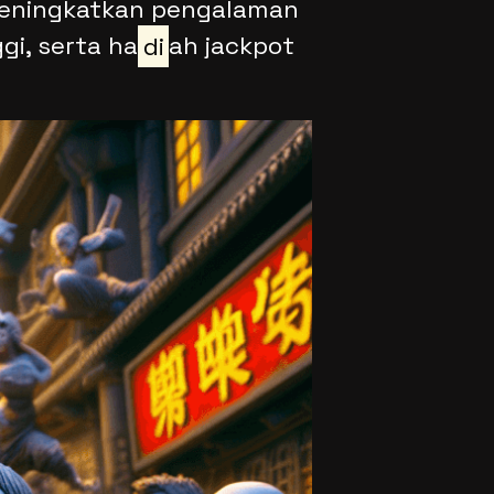
meningkatkan pengalaman
ggi, serta ha
di
ah jackpot