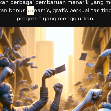
kan berbagai pembaruan menarik yang 
ran bonus
di
namis, grafis berkualitas tin
progresif yang menggiurkan.