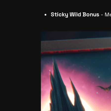
Sticky Wild Bonus
- M