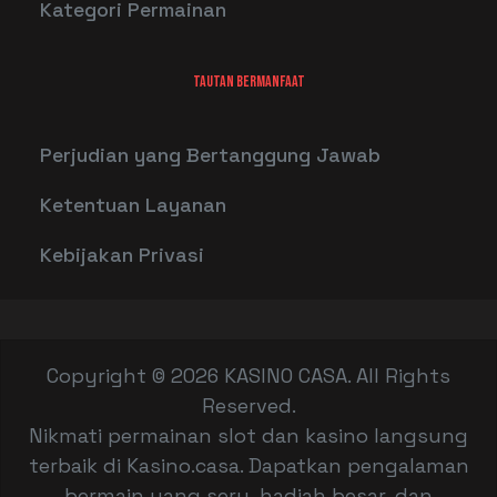
Kategori Permainan
TAUTAN BERMANFAAT
Perjudian yang Bertanggung Jawab
Ketentuan Layanan
Kebijakan Privasi
Copyright © 2026 KASINO CASA. All Rights
Reserved.
Nikmati permainan slot dan kasino langsung
terbaik di Kasino.casa. Dapatkan pengalaman
bermain yang seru, hadiah besar, dan