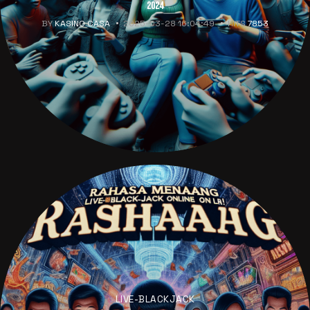
2024
BY
KASINO CASA
2025-03-28 16:04:49
HITS
7853
LIVE-BLACKJACK