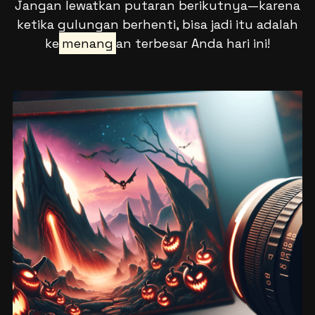
Jangan lewatkan putaran berikutnya—karena
ketika gulungan berhenti, bisa jadi itu adalah
ke
menang
an terbesar Anda hari ini!