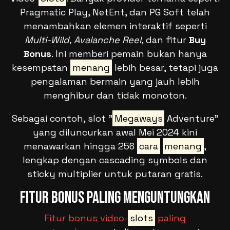
Pragmatic Play, NetEnt, dan PG Soft telah
menambahkan elemen interaktif seperti
Multi-Wild, Avalanche Reel
, dan fitur
Buy
Bonus
. Ini memberi pemain bukan hanya
kesempatan
menang
lebih besar, tetapi juga
pengalaman bermain yang jauh lebih
menghibur dan tidak monoton.
Sebagai contoh, slot "
Megaways
Adventure"
yang diluncurkan awal Mei 2024 kini
menawarkan hingga 256
cara
menang
,
lengkap dengan cascading symbols dan
sticky multiplier untuk putaran gratis.
Fitur Bonus Paling Menguntungkan
Fitur bonus video-
slots
paling