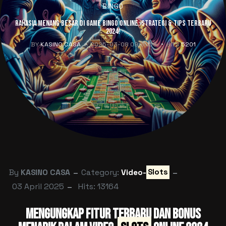
BINGO
Rahasia Menang Besar di Game Bingo Online: Strategi & Tips Terbaru
2024!
BY
KASINO CASA
2025-03-08 09:31:56
HITS
5201
By
KASINO CASA
Category:
Video-
Slots
03 April 2025
Hits: 13164
MENGUNGKAP FITUR TERBARU DAN BONUS