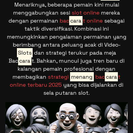
Menariknya, beberapa pemain kini mulai
menggabungkan sesi
slot online
mereka
dengan permainan
bac
cara
t online
sebagai
taktik diversifikasi. Kombinasi ini
memungkinkan pengalaman permainan yang
berimbang antara peluang acak di Video-
Slots
dan strategi terukur pada meja
Bac
cara
t. Bahkan, muncul juga tren baru di
kalangan pemain profesional dengan
membagikan
strategi
menang
bac
cara
t
online terbaru 2025
yang bisa dijalankan di
sela putaran slot.