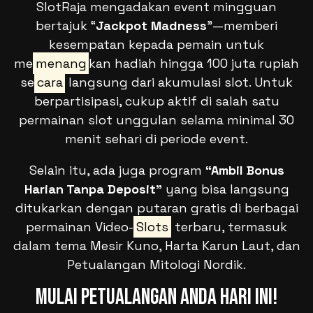
SlotRaja mengadakan event mingguan
bertajuk “
Jackpot Madness
”—memberi
kesempatan kepada pemain untuk
me
menang
kan hadiah hingga 100 juta rupiah
se
cara
langsung dari akumulasi slot. Untuk
berpartisipasi, cukup aktif di salah satu
permainan slot unggulan selama minimal 30
menit sehari di periode event.
Selain itu, ada juga program
“Ambil Bonus
Harian Tanpa Deposit”
yang bisa langsung
ditukarkan dengan putaran gratis di berbagai
permainan Video-
Slots
terbaru, termasuk
dalam tema Mesir Kuno, Harta Karun Laut, dan
Petualangan Mitologi Nordik.
Mulai Petualangan Anda Hari Ini!