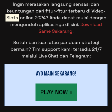
Ingin merasakan langsung sensasi dan
keuntungan dari fitur-fitur terbaru di Video-
Slots
online 2024? Anda dapat mulai dengan
mengunduh aplikasinya di sini:
Download
Game Sekarang
.
Butuh bantuan atau panduan strategi
bermain? Tim support kami tersedia 24/7
melalui Live Chat dan Telegram:
Ayo Main Sekarang!
PLAY NOW