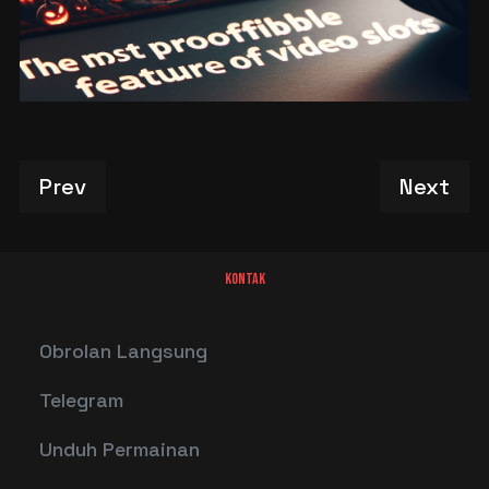
Previous article: Rahasia
Menang
Next art
Besar di
Prev
Next
KONTAK
Obrolan Langsung
Telegram
Unduh Permainan