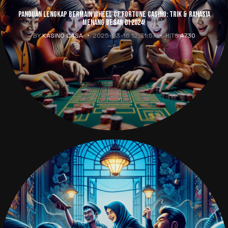
Panduan Lengkap Bermain Wheel of Fortune Casino: Trik & Rahasia
Menang Besar di 2024!
BY
KASINO CASA
2025-03-16 12:31:57
HITS
4730