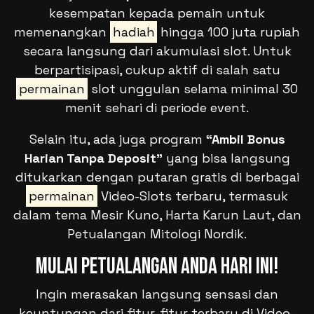
kesempatan kepada pemain untuk
memenangkan
hadiah
hingga 100 juta rupiah
secara langsung dari akumulasi slot. Untuk
berpartisipasi, cukup aktif di salah satu
permainan
slot unggulan selama minimal 30
menit sehari di periode event.
Selain itu, ada juga program
“Ambil Bonus
Harian Tanpa Deposit”
yang bisa langsung
ditukarkan dengan putaran gratis di berbagai
permainan
Video-Slots terbaru, termasuk
dalam tema Mesir Kuno, Harta Karun Laut, dan
Petualangan Mitologi Nordik.
Mulai Petualangan Anda Hari Ini!
Ingin merasakan langsung sensasi dan
keuntungan dari fitur-fitur terbaru di Video-