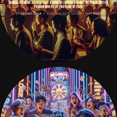
Wanita Menang $3 Juta Saat Bermain Lotere Online: Inspirasi untuk
Pemain Wheel of Fortune di 2025!
BY
KASINO CASA
2025-03-22 17:54:36
HITS
5995
MEGAWAYS SLOTS