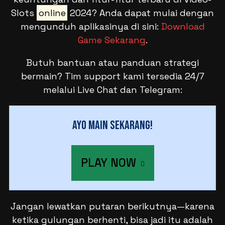
Slots
online
2024? Anda dapat mulai dengan
mengunduh aplikasinya di sini:
Download
Game Sekarang
.
Butuh bantuan atau panduan strategi
bermain? Tim support kami tersedia 24/7
melalui Live Chat dan Telegram:
Ayo Main Sekarang!
PLAY NOW
Jangan lewatkan putaran berikutnya—karena
ketika gulungan berhenti, bisa jadi itu adalah