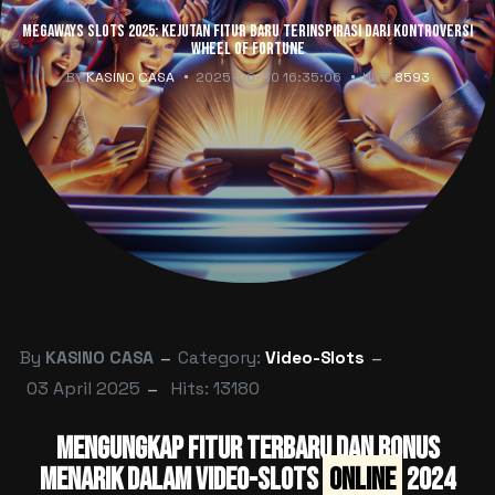
Megaways Slots 2025: Kejutan Fitur Baru Terinspirasi dari Kontroversi
Wheel of Fortune
BY
KASINO CASA
2025-06-30 16:35:06
HITS
8593
By
KASINO CASA
Category:
Video-Slots
03 April 2025
Hits: 13180
MENGUNGKAP FITUR TERBARU DAN BONUS
MENARIK DALAM VIDEO-SLOTS
ONLINE
2024