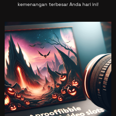
kemenangan terbesar Anda hari ini!