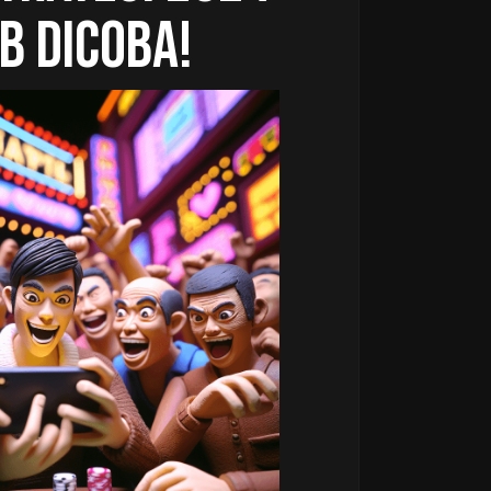
b Dicoba!