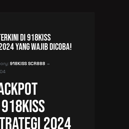
erkini di 918KISS
2024 yang Wajib Dicoba!
ory:
918KISS SCR888
504
Jackpot
i 918KISS
trategi 2024