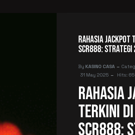
Rahasia Jackpot T
SCR888: Strategi 
By
KASINO CASA
Categ
31 May 2025
Hits: 6
Rahasia 
Terkini d
SCR888: S