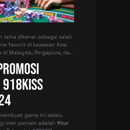
h lama dikenal sebagai salah
ame
favorit di kawasan Asia
di Malaysia, Singapura, dan
 Dengan berbagai permainan
 Promosi
n meja kasino, 918KISS
man bermain yang seru dan
 918KISS
g. Pada tahun 2024 ini,
ate menarik yang membuat
24
ru dan peluang menang
membuat game ini selalu
gi oleh pemain adalah
fitur