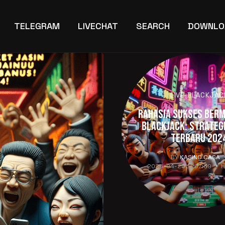
TELEGRAM
LIVECHAT
SEARCH
DOWNLO
LIVE-BLACKJAC
Rahasia Sukses Berm
Blackjack: Strategi
Terbaru 202
BY
KASINO CASA
2025-04-20 17:07:39
H