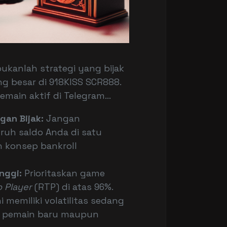
bukanlah strategi yang bijak
ng besar di 918KISS SCR888.
emain aktif di Telegram
k untuk 2024 adalah:
gan Bijak:
Jangan
ruh saldo Anda di satu
 konsep bankroll
nggi:
Prioritaskan game
o Player
(RTP) di atas 96%.
 memiliki volatilitas sedang
k pemain baru maupun