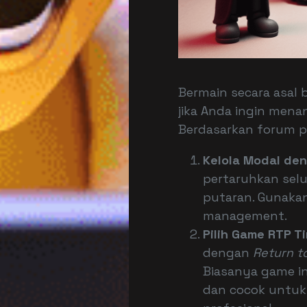
Bermain secara asal 
jika Anda ingin mena
Berdasarkan forum p
kami, strategi terbai
Kelola Modal den
pertaruhkan selu
putaran. Gunakan
management.
Pilih Game RTP Ti
dengan
Return t
Biasanya game ini
dan cocok untu