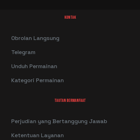
KONTAK
Obrolan Langsung
Telegram
Unduh Permainan
Kategori Permainan
TAUTAN BERMANFAAT
Perjudian yang Bertanggung Jawab
Ketentuan Layanan