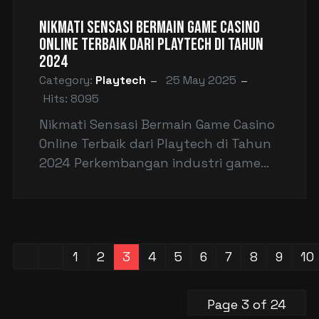
Nikmati Sensasi Bermain Game Casino
Online Terbaik dari Playtech di Tahun
2024
Category:
Playtech
25 May 2025
Hits: 8095
Nikmati Sensasi Bermain Game Casino
Online Terbaik dari Playtech di Tahun
2024 Perkembangan industri game
casino online semakin pesat di tahun
2024, dan satu nama yang tidak bisa
dilewatkan adalah Pla...
1
2
3
4
5
6
7
8
9
10
Page 3 of 24