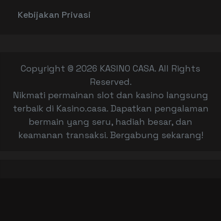
Kebijakan Privasi
Copyright © 2026 KASINO CASA. All Rights
Reserved.
Nikmati permainan slot dan kasino langsung
terbaik di Kasino.casa. Dapatkan pengalaman
bermain yang seru, hadiah besar, dan
keamanan transaksi. Bergabung sekarang!