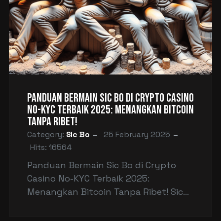
Panduan Bermain Sic Bo di Crypto Casino
No-KYC Terbaik 2025: Menangkan Bitcoin
Tanpa Ribet!
Category:
Sic Bo
25 February 2025
Hits: 16564
Panduan Bermain Sic Bo di Crypto
Casino No-KYC Terbaik 2025:
Menangkan Bitcoin Tanpa Ribet! Sic
Bo adalah permainan dadu klasik
yang semakin populer di crypto