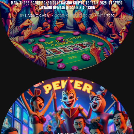
Main Three 3Card Poker di 10 Kasino Kripto Terbaik 2025: Strategi
Menang dengan Bitcoin & Altcoin
BY
KASINO CASA
2025-04-06 17:50:17
HITS
7516