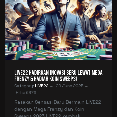
LIVE22 Hadirkan Inovasi Seru Lewat Mega
Frenzy & Hadiah Koin Sweeps!
Category:
LIVE22
29 June 2025
Hits: 5876
Rasakan Sensasi Baru Bermain LIVE22
dengan Mega Frenzy dan Koin
Sweeps 2025 LIVE22 kembali