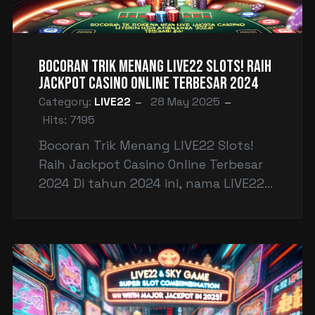
Bocoran Trik Menang LIVE22 Slots! Raih
Jackpot Casino Online Terbesar 2024
Category:
LIVE22
28 May 2025
Hits: 7195
Bocoran Trik Menang LIVE22 Slots!
Raih Jackpot Casino Online Terbesar
2024 Di tahun 2024 ini, nama LIVE22
semakin mencuat di kalangan pecinta
slot online. Tidak hanya karena
grafisnya yang memukau dan...