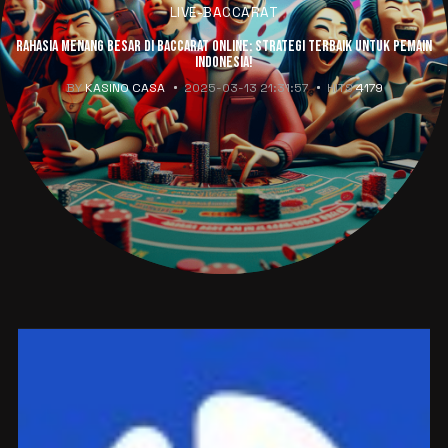
LIVE-BACCARAT
Rahasia Menang Besar di Baccarat Online: Strategi Terbaik untuk Pemain
Indonesia!
BY
KASINO CASA
2025-03-13 21:31:57
HITS
4179