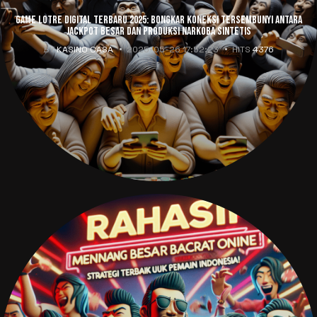
Game Lotre Digital Terbaru 2025: Bongkar Koneksi Tersembunyi Antara
Jackpot Besar dan Produksi Narkoba Sintetis
BY
KASINO CASA
2025-05-26 17:52:23
HITS
4376