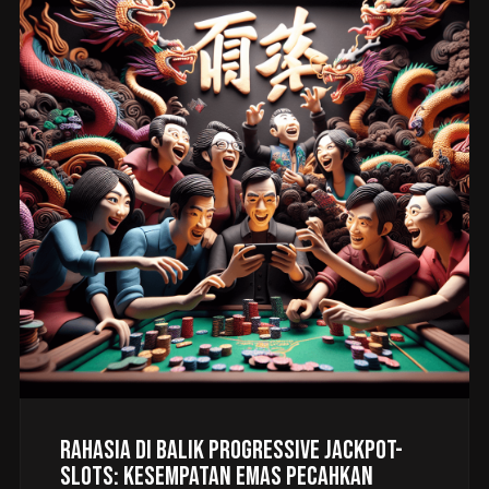
Rahasia di Balik Progressive Jackpot-
Slots: Kesempatan Emas Pecahkan