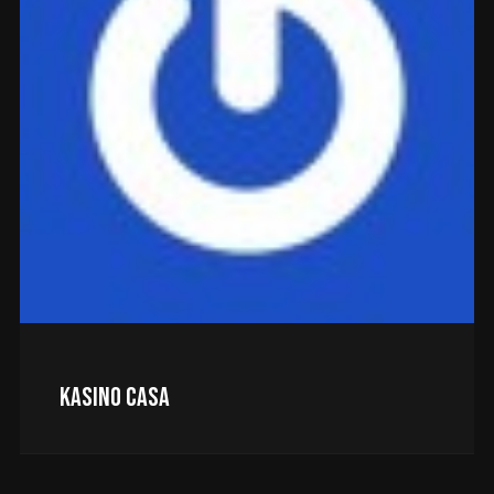
KASINO CASA