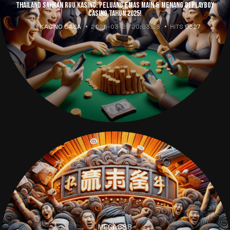
Thailand Sahkan RUU Kasino: Peluang Emas Main & Menang di PLAYBOY
Casino Tahun 2025!
BY
KASINO CASA
2025-03-28 20:03:28
HITS
9827
MEGA888