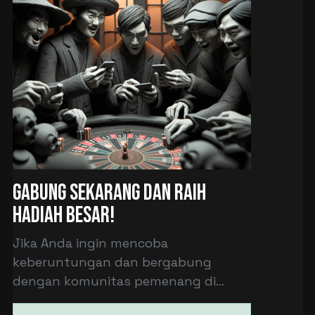
Gabung Sekarang dan Raih
Hadiah Besar!
Jika Anda ingin mencoba
keberuntungan dan bergabung
dengan komunitas pemenang di
NTC33-Newtown Casino
, sekarang