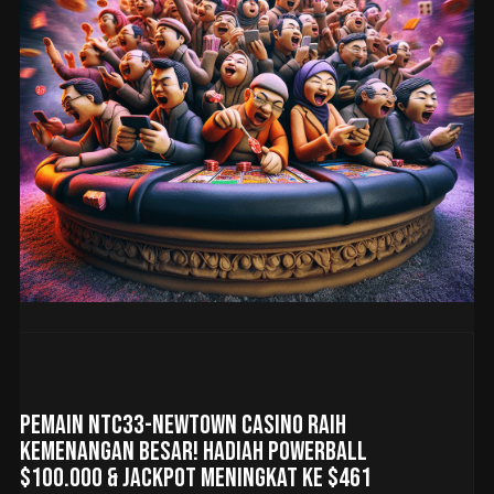
Pemain NTC33-Newtown Casino Raih
Kemenangan Besar! Hadiah Powerball
$100.000 & Jackpot Meningkat ke $461