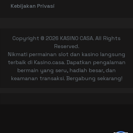
Kebijakan Privasi
Copyright © 2026 KASINO CASA. All Rights
Reserved.
Nikmati permainan slot dan kasino langsung
terbaik di Kasino.casa. Dapatkan pengalaman
bermain yang seru, hadiah besar, dan
keamanan transaksi. Bergabung sekarang!