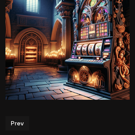
Previous article: Pemain NTC33-Newtown 
Prev