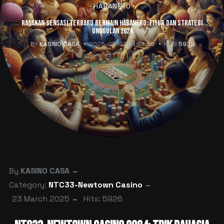
HABANERO
Rasakan Sensasi Terbaru Bermain Habanero: Fitur dan Strategi
Unggulan 2024
BY
KASINO CASA
2025-05-27 04:27:55
HITS
5929
By
KASINO CASA
Category:
NTC33-Newtown Casino
23 March 2025
Hits: 5926