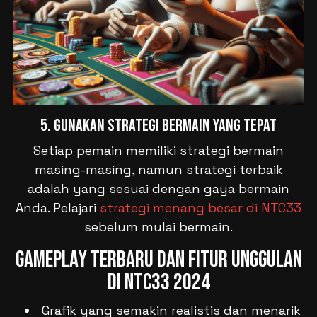
5. Gunakan Strategi Bermain yang Tepat
Setiap pemain memiliki strategi bermain
masing-masing, namun strategi terbaik
adalah yang sesuai dengan gaya bermain
Anda. Pelajari
strategi menang besar di NTC33
sebelum mulai bermain.
Gameplay Terbaru dan Fitur Unggulan
di NTC33 2024
Grafik yang semakin realistis dan menarik