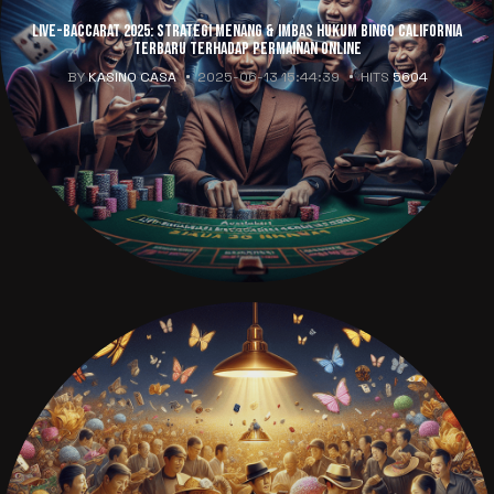
Live-Baccarat 2025: Strategi Menang & Imbas Hukum Bingo California
Terbaru terhadap Permainan Online
BY
KASINO CASA
2025-06-13 15:44:39
HITS
5604