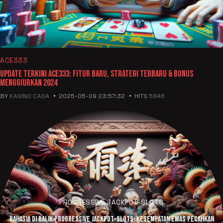
ACE333
Update Terkini ACE333: Fitur Baru, Strategi Terbaru & Bonus
Menggiurkan 2024
BY
KASINO CASA
2025-05-09 23:57:32
HITS
5846
PROGRESSIVE JACKPOT-SLOTS
Rahasia di Balik Progressive Jackpot-Slots: Kesempatan Emas Pecahkan