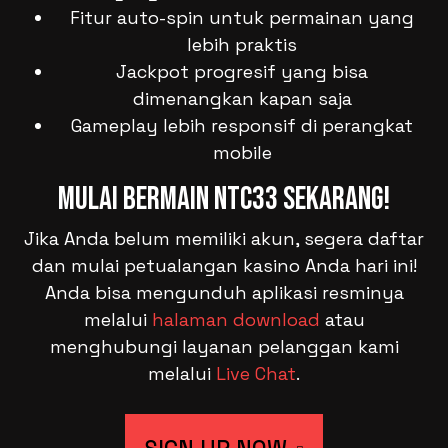
Fitur auto-spin untuk permainan yang
lebih praktis
Jackpot progresif yang bisa
dimenangkan kapan saja
Gameplay lebih responsif di perangkat
mobile
Mulai Bermain NTC33 Sekarang!
Jika Anda belum memiliki akun, segera daftar
dan mulai petualangan kasino Anda hari ini!
Anda bisa mengunduh aplikasi resminya
melalui
halaman download
atau
menghubungi layanan pelanggan kami
melalui
Live Chat
.