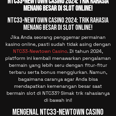
NTC33-NEWTOWN CASINO 2024: TRIK RAHASIA
MENANG BESAR DI SLOT ONLINE!
NTC33-Newtown Casino 2024: Trik Rahasia
Menang Besar di Slot Online!
Jika Anda seorang penggemar permainan
kasino online, pasti sudah tidak asing dengan
NTC33-Newtown Casino
. Di tahun 2024,
platform ini kembali menawarkan pengalaman
bermain yang lebih seru dengan fitur-fitur
terbaru serta bonus menggiurkan. Namun,
bagaimana caranya agar Anda bisa
mendapatkan kemenangan besar saat
bermain slot di NTC33? Simak trik rahasianya
di bawah ini!
Mengenal NTC33-Newtown Casino